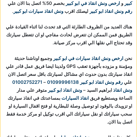
كبير
و
ارخص ونش انقاذ في ابو كبير
بخصم 50% اتصل بنا الان علي
رقم ونش انقاذ ابو كبير
ليصلك اقرب
ونش انقاذ سيارات ابو كبير
.
هناك العديد من الظروف الطارئة التي قد تحدث لنا اثناء القيادة علي
الطريق فمن الممكن ان تتعرض لحادث مفاجي او ان تتعطل سيارتك
وقد تحتاج الي نقلها الي اقرب مركز صيانة.
نحن
ارخص ونش انقاذ سيارات في ابو كبير
وجميع اوناشنا حديثة
ومؤمنة و مزوده بأجهزة تعقب GPS ولدينا ايضا فريق عمل قادر علي
انقاذ سيارتك بدون حدوث اي مشاكل لسيارتك باقل سعر اتصل الان
علي
رقم ونش انقاذ ابو كبير
01099996138
–
01002752271
ونش انقاذ
ابراهيم السيد –
ونش انقاذ ابو كبير
متوفر علي مدار
الساعة ويستطيع فريق
انقاذ السيارات
بمساعدتك في انقاذ سيارتك
او تزويدك بالوقود او توصيل وصلة للبطارية او فتح اقفال السيارة او
سحب سياراتك او نقل سياراتك الي اقرب توكيل او مركز خدمة فقط
اتصل بنا الان.