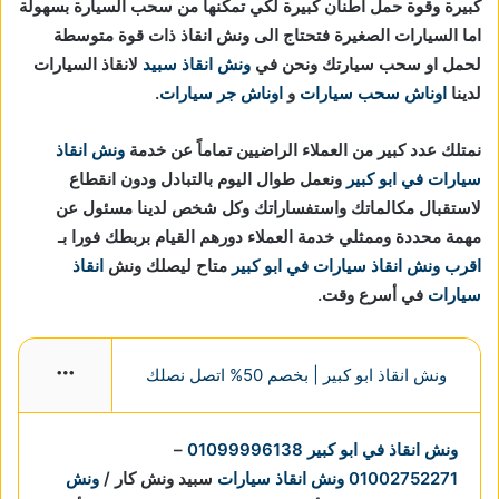
كبيرة وقوة حمل اطنان كبيرة لكي تمكنها من سحب السيارة بسهولة
اما السيارات الصغيرة فتحتاج الى ونش انقاذ ذات قوة متوسطة
لحمل او سحب سيارتك ونحن في
ونش انقاذ سبيد
لانقاذ السيارات
لدينا
اوناش سحب سيارات
و
اوناش جر سيارات
.
نمتلك عدد كبير من العملاء الراضيين تماماً عن خدمة
ونش انقاذ
سيارات في ابو كبير
ونعمل طوال اليوم بالتبادل ودون انقطاع
لاستقبال مكالماتك واستفساراتك وكل شخص لدينا مسئول عن
مهمة محددة وممثلي خدمة العملاء دورهم القيام بربطك فورا بـ
اقرب ونش انقاذ سيارات في ابو كبير
متاح ليصلك ونش
انقاذ
سيارات
في أسرع وقت.
ونش انقاذ ابو كبير | بخصم 50% اتصل نصلك
More
ونش انقاذ في ابو كبير
01099996138
–
01002752271
ونش انقاذ سيارات
سبيد ونش كار /
ونش