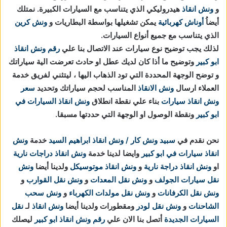
و
ونش انقاذ
هيدروليكي الذي يتناسب مع السيارات الكبيرة. نمتلك
أيضاُ
أوناش كهربائية
يمكن تشغيلها بواسطة البطاريات و
ونش كرين
الذي يتناسب مع جميع أنواع السيارات.
لذلك يجب توضيح نوع سيارات عند الاتصال بنا علي
رقم ونش انقاذ
ابو كبير
وتوضيح ما أذا كان لديك عطل او حادث تعرضت الية سياراتك
و توضح الوجهة المحددة التي تود الذهاب اليها ، ليتثني لفريق خدمة
العملاء ارسال
ونش الانقاذ
المناسب لحجم سياراتك وتحديد
سعر
ونش انقاذ سيارات
بناء علي نقطة انطلاق
ونش انقاذ السيارات في
ابو كبير
ونقطة الوصول او الوجهة التي حددتها مسبقا.
نحن نقدم في
سبيد ونش كار / ونش انقاذ ابراهيم السيد
خدمة
ونش
انقاذ سيارات في ابو كبير
وايضا لدينا خدمة
ونش انقاذ دراجات نارية
او
ونش انقاذ دراجة نارية
و
ونش انقاذ موتوسيكل
ولدينا أيضا
ونش
نقل سيارات الجولف
و
ونش نقل المعدات
و
ونش نقل القوارب
و
ونش نقل الكرفانات
و
ونش نقل مولدات الكهرباء
و
ونش سحب
الشاحنات
و
ونش نقل لودر
ومقطورات ولدينا أيضا
ونش انقاذ
لـ
نقل
السيارات الجديدة
أتصل بنا الان علي
رقم ونش انقاذ ابو كبير
ليصلك