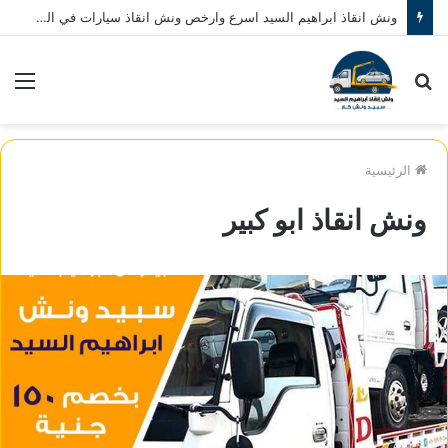
ونش انقاذ ابراهيم السيد اسرع وارخص ونش انقاذ سيارات في المنصورة نصلك في خلال 10 دقائق بحد اقصي اتصل بنا الان 01080793999
بحث
الق
عن
الرئيسية
ونش انقاذ ابو كبير