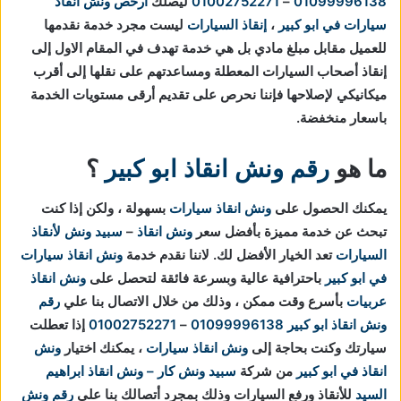
01099996138
–
01002752271
ليصلك
أرخص ونش انقاذ
سيارات في ابو كبير
،
إنقاذ السيارات
ليست مجرد خدمة نقدمها
للعميل مقابل مبلغ مادي بل هي خدمة تهدف في المقام الاول إلى
إنقاذ أصحاب السيارات المعطلة ومساعدتهم على نقلها إلى أقرب
ميكانيكي لإصلاحها فإننا نحرص على تقديم أرقى مستويات الخدمة
باسعار منخفضة.
ما هو
رقم ونش انقاذ ابو كبير
؟
يمكنك الحصول على
ونش انقاذ سيارات
بسهولة ، ولكن إذا كنت
تبحث عن خدمة مميزة بأفضل سعر
ونش انقاذ
–
سبيد ونش لأنقاذ
السيارات
تعد الخيار الأفضل لك.
لاننا نقدم خدمة
ونش انقاذ سيارات
في ابو كبير
باحترافية عالية وبسرعة فائقة لتحصل على
ونش انقاذ
عربيات
بأسرع وقت ممكن ، وذلك من خلال الاتصال بنا علي
رقم
ونش انقاذ ابو كبير
01099996138
–
01002752271
إذا تعطلت
سيارتك وكنت بحاجة إلى
ونش انقاذ سيارات
، يمكنك اختيار
ونش
انقاذ في ابو كبير
من شركة
سبيد ونش كار – ونش انقاذ ابراهيم
السيد
للأنقاذ ورفع السيارات وذلك بمجرد أتصالك بنا علي
رقم ونش