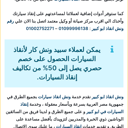
كما ستوفر أدوات إضافية لعملائنا لمساعدتهم على إنقاذ سيارتك
وأخذك الي اقرب مركز صيانة أو وكيل معتمد اتصل بنا الان علي
رقم
ونش انقاذ ابو كبير
:
01099996138
–
01002752271
يمكن لعملاء سبيد ونش كار لأنقاذ
السيارات الحصول على خصم
حصري يصل إلى 50% من تكاليف
إنقاذ السيارات.
ونش انقاذ ابو كبير
نقدم خدمة
ونش انقاذ سيارات
بجميع الطرق في
جمهورية مصر العربية بسرعة وبأسعار معقولة ، وخدمة
إنقاذ
السيارات في ابو كبير
و على جميع الطرق و لدينا فريق من السائقين
الوناشين ذوي الخبرة والمدربين لتزويدك بأفضل مساعدة على
الطريق و تقديم خدمات
انقاذ السيارات
، ما عليك سوي الاتصال