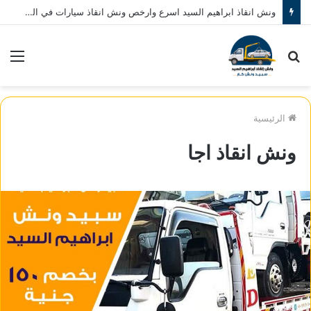
ونش انقاذ ابراهيم السيد اسرع وارخص ونش انقاذ سيارات في المنصورة نصلك في خلال 10 دقائق بحد اقصي اتصل بنا الان 01080793999
بحث
الق
عن
الرئيسية
ونش انقاذ اجا