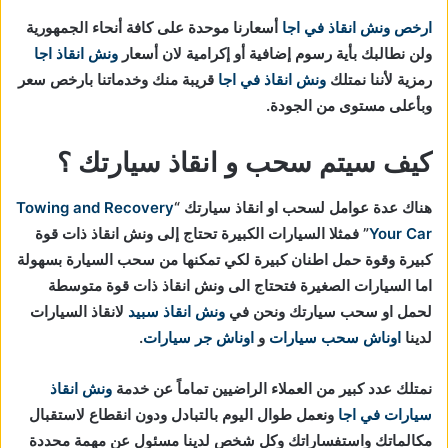
ارخص ونش انقاذ في اجا
أسعارنا موحدة على كافة أنحاء الجمهورية
ولن نطالبك بأية رسوم إضافية أو إكرامية لان أسعار
ونش انقاذ اجا
رمزية لأننا نمتلك
ونش انقاذ في
اجا
قريبة منك وخدماتنا بارخص سعر
وبأعلى مستوى من الجودة.
كيف سيتم سحب و انقاذ سيارتك ؟
هناك عدة عوامل لسحب او انقاذ سيارتك “
Towing and Recovery
Your Car
” فمثلا السيارات الكبيرة تحتاج إلى ونش انقاذ ذات قوة
كبيرة وقوة حمل اطنان كبيرة لكي تمكنها من سحب السيارة بسهولة
اما السيارات الصغيرة فتحتاج الى ونش انقاذ ذات قوة متوسطة
لحمل او سحب سيارتك ونحن في
ونش انقاذ سبيد
لانقاذ السيارات
لدينا
اوناش سحب سيارات
و
اوناش جر سيارات
.
نمتلك عدد كبير من العملاء الراضيين تماماً عن خدمة
ونش انقاذ
سيارات في اجا
ونعمل طوال اليوم بالتبادل ودون انقطاع لاستقبال
مكالماتك واستفساراتك وكل شخص لدينا مسئول عن مهمة محددة