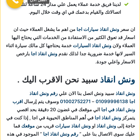
لدينا فريق خدمة عملاء يعمل علي مدار 24 ساعة لتلقي
اتصالاتك والقيام بدعمك في اي وقت خلال اليوم.
ان سعر
ونش انقاذ سيارات اجا
من اهم ما يشغل العملاء حيث ان
اسعار قد تعوق الكثير من الاستفادة من الخدمات التي يحتاج اليها
العملاء ولان
ونش انقاذ السيارات
خدمة يحتاجها كل مالك سيارة اثناء
السير لانها خدمة ضرورية جدا لذلك نقدم
ونش انقاذ اجا
بارخص
الاسعار واعلي جودة.
ونش انقاذ
سبيد نحن الاقرب اليك .
ونش انقاذ
سبيد ونش اتصل بنا الان علي
رقم ونش انقاذ
اجا
01099996138
–
01002752271
وسوف يتم إرسال
اقرب
ونش انقاذ في اجا
الي موقعك في غضون 20 دقيقة بحد اقصي
يتمركز
ونش انقاذ اجا
في أهم المناطق الحيوية في
اجا , إذا كنت في
حاجة إلى
ونش انقاذ
او
ونش انقاذ سيارات
قريب من
موقعك
فما
عليك سوى الاتصال بنا على “
رقم ونش انقاذ اجا
” الموجود في هذه