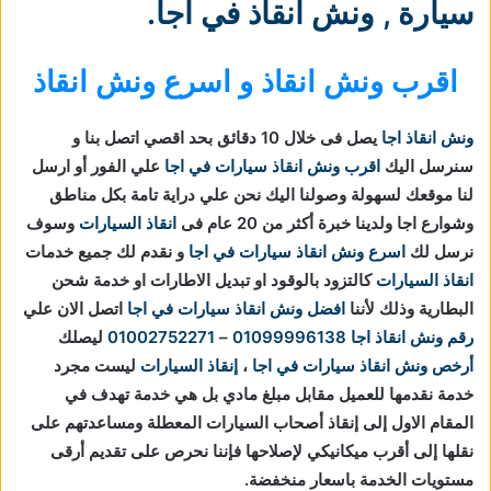
سيارة
,
ونش انقاذ في اجا
.
اقرب ونش انقاذ و اسرع ونش انقاذ
ونش انقاذ اجا
يصل فى خلال 10 دقائق بحد اقصي اتصل بنا و
سنرسل اليك
اقرب ونش انقاذ سيارات في اجا
علي الفور أو ارسل
لنا موقعك لسهولة وصولنا اليك نحن علي دراية تامة بكل مناطق
وشوارع اجا ولدينا خبرة أكثر من 20 عام فى
انقاذ السيارات
وسوف
نرسل لك
اسرع ونش انقاذ سيارات في اجا
و نقدم لك جميع خدمات
انقاذ السيارات
كالتزود بالوقود او تبديل الاطارات او خدمة شحن
البطارية وذلك لأننا
افضل ونش انقاذ سيارات في اجا
اتصل الان علي
رقم ونش انقاذ اجا
01099996138
–
01002752271
ليصلك
أرخص ونش انقاذ سيارات في اجا
،
إنقاذ السيارات
ليست مجرد
خدمة نقدمها للعميل مقابل مبلغ مادي بل هي خدمة تهدف في
المقام الاول إلى إنقاذ أصحاب السيارات المعطلة ومساعدتهم على
نقلها إلى أقرب ميكانيكي لإصلاحها فإننا نحرص على تقديم أرقى
مستويات الخدمة باسعار منخفضة.