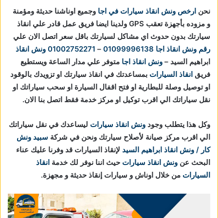
نحن
ارخص ونش انقاذ سيارات في اجا
وجميع اوناشنا حديثة ومؤمنة
و مزوده بأجهزة تعقب GPS ولدينا ايضا فريق عمل قادر علي انقاذ
سيارتك بدون حدوث اي مشاكل لسيارتك باقل سعر اتصل الان علي
رقم ونش انقاذ اجا
01099996138
–
01002752271
ونش انقاذ
ابراهيم السيد –
ونش انقاذ اجا
متوفر علي مدار الساعة ويستطيع
فريق
انقاذ السيارات
بمساعدتك في انقاذ سيارتك او تزويدك بالوقود
او توصيل وصلة للبطارية او فتح اقفال السيارة او سحب سياراتك او
نقل سياراتك الي اقرب توكيل او مركز خدمة فقط اتصل بنا الان.
وكل هذا يتطلب وجود
ونش انقاذ سيارات
ليساعدك في نقل سياراتك
الي اقرب مركز صيانة لأصلاح سيارتك ونحن في شركة
سبيد ونش
كار / ونش انقاذ ابراهيم السيد
لإنقاذ السيارات قد وفرنا عليك عناء
البحث عن
ونش انقاذ سيارات
حيث اننا نوفر لك خدمة
انقاذ
السيارات
من خلال اوناش و سيارات إنقاذ حديثة و مجهزة.