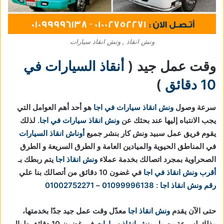
ونش انقاذ , ونش انقاذ سيارات
وقت عمل جيد (
أنقاذ السيارات في
10 دقائق
)
سرعة وصول
ونش انقاذ سيارات في اجا
هو أحد أهم العوامل التي
يجب الانتباه إليها عند بحثك عن
ونش انقاذ سيارات في اجا
. لذلك
يقوم فريق عمل سبيد ونش كار بنشر جميع
أوناش انقاذ السيارات
في المناطق الحيوية والميادين العامة و الطرق السريعة و الطرق
الصحراوية بمجرد اتصالك بخدمة عملاء
ونش انقاذ اجا
يتم ربطك بـ
أقرب ونش انقاذ في اجا
في غضون 10 دقائق من أتصالك بنا علي
رقم ونش انقاذ اجا
:
01099996138
–
01002752271
حتى الآن يقدم
ونش انقاذ اجا
معدّل وقت عمل جيد جدًا بخدمتها،
وذلك لسرعة وصول
ونش انقاذ سيارات
في غضون 10 دقائق طوال