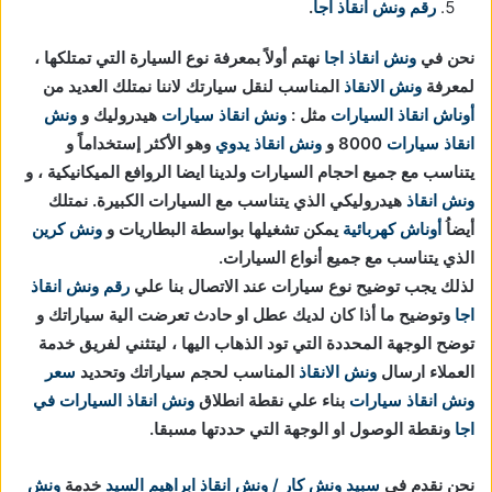
رقم ونش انقاذ اجا
.
نحن في
ونش انقاذ
اجا
نهتم أولاً بمعرفة نوع السيارة التي تمتلكها ،
لمعرفة
ونش الانقاذ
المناسب لنقل سيارتك لاننا نمتلك العديد من
أوناش انقاذ السيارات
مثل :
ونش انقاذ سيارات
هيدروليك و
ونش
انقاذ سيارات
8000 و
ونش انقاذ يدوي
وهو الأكثر إستخداماً و
يتناسب مع جميع احجام السيارات ولدينا ايضا الروافع الميكانيكية ، و
ونش انقاذ
هيدروليكي الذي يتناسب مع السيارات الكبيرة. نمتلك
أيضاُ
أوناش كهربائية
يمكن تشغيلها بواسطة البطاريات و
ونش كرين
الذي يتناسب مع جميع أنواع السيارات.
لذلك يجب توضيح نوع سيارات عند الاتصال بنا علي
رقم ونش انقاذ
اجا
وتوضيح ما أذا كان لديك عطل او حادث تعرضت الية سياراتك و
توضح الوجهة المحددة التي تود الذهاب اليها ، ليتثني لفريق خدمة
العملاء ارسال
ونش الانقاذ
المناسب لحجم سياراتك وتحديد
سعر
ونش انقاذ سيارات
بناء علي نقطة انطلاق
ونش انقاذ السيارات في
اجا
ونقطة الوصول او الوجهة التي حددتها مسبقا.
نحن نقدم في
سبيد ونش كار / ونش انقاذ ابراهيم السيد
خدمة
ونش