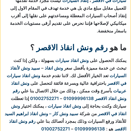
سيارات في الاقصر
،
إنقاذ السيارات
ليست مجرد خدمة نقدمها
للعميل مقابل مبلغ مادي بل هي خدمة تهدف في المقام الاول إلى
إنقاذ أصحاب السيارات المعطلة ومساعدتهم على نقلها إلى أقرب
ميكانيكي لإصلاحها فإننا نحرص على تقديم أرقى مستويات الخدمة
باسعار منخفضة.
ما هو
رقم ونش انقاذ الاقصر
؟
يمكنك الحصول على
ونش انقاذ سيارات
بسهولة ، ولكن إذا كنت
تبحث عن خدمة مميزة بأفضل سعر
ونش انقاذ
–
سبيد ونش لأنقاذ
السيارات
تعد الخيار الأفضل لك.
لاننا نقدم خدمة
ونش انقاذ سيارات
في الاقصر
باحترافية عالية وبسرعة فائقة لتحصل على
ونش انقاذ
عربيات
بأسرع وقت ممكن ، وذلك من خلال الاتصال بنا علي
رقم
ونش انقاذ الاقصر
01099996138
–
01002752271
إذا تعطلت
سيارتك وكنت بحاجة إلى
ونش انقاذ سيارات
، يمكنك اختيار
ونش
انقاذ في الاقصر
من شركة
سبيد ونش كار – ونش انقاذ ابراهيم السيد
للأنقاذ ورفع السيارات وذلك بمجرد أتصالك بنا علي
رقم ونش انقاذ
الاقصر
هو :
01099996138
–
01002752271