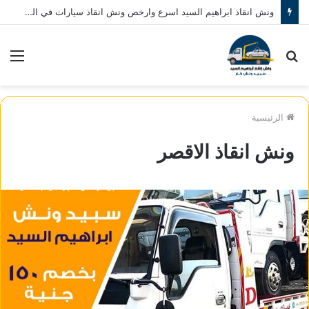
ونش انقاذ ابراهيم السيد اسرع وارخص ونش انقاذ سيارات في المنصورة نصلك في خلال 10 دقائق بحد اقصي اتصل بنا الان 01080793999
بحث
الق
عن
الرئيسية
ونش انقاذ الاقصر