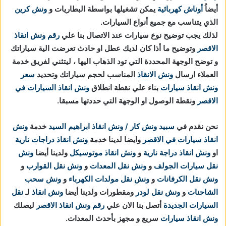
أيضاُ
أوناش كهربائية
يمكن تشغيلها بواسطة البطاريات و
ونش كرين
الذي يتناسب مع جميع أنواع السيارات.
لذلك يجب توضيح نوع سيارات عند الاتصال بنا علي
رقم ونش انقاذ
الاقصر
وتوضيح ما أذا كان لديك عطل او حادث تعرضت الية سياراتك
و توضح الوجهة المحددة التي تود الذهاب اليها ، ليتثني لفريق خدمة
العملاء ارسال
ونش الانقاذ
المناسب لحجم سياراتك وتحديد
سعر
ونش انقاذ سيارات
بناء علي نقطة انطلاق
ونش انقاذ السيارات في
الاقصر
ونقطة الوصول او الوجهة التي حددتها مسبقا.
نحن نقدم في
سبيد ونش كار / ونش انقاذ ابراهيم السيد
خدمة
ونش
انقاذ سيارات في الاقصر
وايضا لدينا خدمة
ونش انقاذ دراجات نارية
او
ونش انقاذ دراجة نارية
و
ونش انقاذ موتوسيكل
ولدينا أيضا
ونش
نقل سيارات الجولف
و
ونش نقل المعدات
و
ونش نقل القوارب
و
ونش نقل الكرفانات
و
ونش نقل مولدات الكهرباء
و
ونش سحب
الشاحنات
و
ونش نقل لودر
ومقطورات ولدينا أيضا
ونش انقاذ
لـ
نقل
السيارات الجديدة
أتصل بنا الان علي
رقم ونش انقاذ الاقصر
ليصلك
ونش انقاذ سيارات
سريع و مجهز بأحدث المعدات.