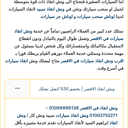
اما السيارات الصغيرة فتحتاج الى ونش انقاذ ذات قوة متوسطة
لحمل او سحب سيارتك ونحن في
ونش انقاذ سبيد
لانقاذ السيارات
لدينا
اوناش سحب سيارات
و
اوناش جر سيارات
.
نمتلك عدد كبير من العملاء الراضيين تماماً عن خدمة
ونش انقاذ
سيارات في الاقصر
ونعمل طوال اليوم بالتبادل ودون انقطاع
لاستقبال مكالماتك واستفساراتك وكل شخص لدينا مسئول عن
مهمة محددة وممثلي خدمة العملاء دورهم القيام بربطك فورا بـ
اقرب ونش انقاذ سيارات في الاقصر
متاح ليصلك ونش
انقاذ سيارات
في أسرع وقت.
ونش انقاذ الاقصر | بخصم 50% اتصل نصلك
More
ونش انقاذ في الاقصر
01099996138
–
01002752271
ونش انقاذ سيارات
سبيد ونش كار /
ونش
انقاذ
ابراهيم السيد لأنقاذ السيارات نقدم خدمة متميزه بأقل