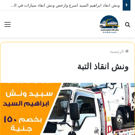
ونش انقاذ ابراهيم السيد اسرع وارخص ونش انقاذ سيارات في المنصورة نصلك في خلال 10 دقائق بحد اقصي اتصل بنا الان 01080793999
بحث
الق
عن
الرئيسية
ونش انقاذ التبة