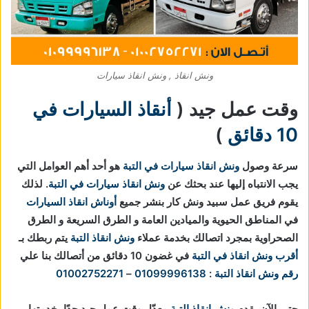
ونش انقاذ , ونش انقاذ سيارات
وقت عمل جيد (
أنقاذ السيارات في
10 دقائق
)
سرعة وصول
ونش انقاذ سيارات في التبة
هو أحد أهم العوامل التي
يجب الانتباه إليها عند بحثك عن
ونش انقاذ سيارات في التبة
. لذلك
يقوم فريق عمل سبيد ونش كار بنشر جميع
أوناش انقاذ السيارات
في المناطق الحيوية والميادين العامة و الطرق السريعة و الطرق
الصحراوية بمجرد اتصالك بخدمة عملاء
ونش انقاذ التبة
يتم ربطك بـ
أقرب ونش انقاذ في التبة
في غضون 10 دقائق من أتصالك بنا علي
رقم ونش انقاذ التبة
:
01099996138
–
01002752271
حتى الآن يقدم
ونش انقاذ التبة
معدّل وقت عمل جيد جدًا بخدمتها،