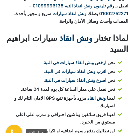
اتصل بـ
رقم تليفون ونش انقاذ التبة
01099996138
–
01002752271
يصلك
ونش انقاذ سيارات
سريع و مجهز بأحدث
المعدات وأحدث وسائل الأمان والراحة.
لماذا تختار
ونش انقاذ
سيارات ابراهيم
السيد
نحن
ارخص ونش انقاذ سيارات في التبة
.
نحن
اقرب ونش انقاذ سيارات في التبة
.
نحن
اسرع ونش انقاذ سيارات في التبة
.
نحن نعمل علي مدار الساعة كل يوم لمدة 24 ساعة.
لدينا
ونش انقاذ
مزود بأجهزة تتبع GPS الامان التام لك و
لسيارتك.
لدينا فريق سائقين وناشين احترافي و مدرب علي اعلي
مستوي من الخبرة.
لن نطالبك بدفع رسوم اضافية او اكرامية.
اتصل الان