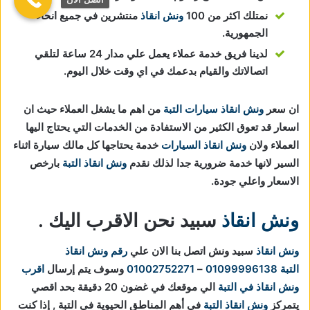
نمتلك اكثر من 100
ونش انقاذ
منتشرين في جميع انحاء
الجمهورية.
لدينا فريق خدمة عملاء يعمل علي مدار 24 ساعة لتلقي
اتصالاتك والقيام بدعمك في اي وقت خلال اليوم.
ان سعر
ونش انقاذ سيارات التبة
من اهم ما يشغل العملاء حيث ان
اسعار قد تعوق الكثير من الاستفادة من الخدمات التي يحتاج اليها
العملاء ولان
ونش انقاذ السيارات
خدمة يحتاجها كل مالك سيارة اثناء
السير لانها خدمة ضرورية جدا لذلك نقدم
ونش انقاذ التبة
بارخص
الاسعار واعلي جودة.
ونش انقاذ
سبيد نحن الاقرب اليك .
ونش انقاذ
سبيد ونش اتصل بنا الان علي
رقم ونش انقاذ
التبة
01099996138
–
01002752271
وسوف يتم إرسال
اقرب
ونش انقاذ في التبة
الي موقعك في غضون 20 دقيقة بحد اقصي
يتمركز
ونش انقاذ التبة
في أهم المناطق الحيوية في
التبة , إذا كنت