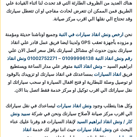
هناك العديد من الظروف الطارئة التي قد تحدث لنا اثناء القيادة علي
الطريق فمن الممكن ان تتعرض لحادث مفاجي او ان تتعطل سيارتك
وقد تحتاج الي نقلها الي اقرب مركز صيانة.
نحن
ارخص ونش انقاذ سيارات في التبة
وجميع اوناشنا حديثة ومؤمنة
و مزوده بأجهزة تعقب GPS ولدينا ايضا فريق عمل قادر علي انقاذ
سيارتك بدون حدوث اي مشاكل لسيارتك باقل سعر اتصل الان علي
رقم ونش انقاذ التبة
01099996138
–
01002752271
ونش انقاذ
ابراهيم السيد –
ونش انقاذ التبة
متوفر علي مدار الساعة ويستطيع
فريق
انقاذ السيارات
بمساعدتك في انقاذ سيارتك او تزويدك بالوقود
او توصيل وصلة للبطارية او فتح اقفال السيارة او سحب سياراتك او
نقل سياراتك الي اقرب توكيل او مركز خدمة فقط اتصل بنا الان.
وكل هذا يتطلب وجود
ونش انقاذ سيارات
ليساعدك في نقل سياراتك
الي اقرب مركز صيانة لأصلاح سيارتك ونحن في شركة
سبيد ونش
كار / ونش انقاذ ابراهيم السيد
لإنقاذ السيارات قد وفرنا عليك عناء
البحث عن
ونش انقاذ سيارات
حيث اننا نوفر لك خدمة
انقاذ