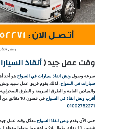
ونش انقاذ 
وقت عمل جيد (
أنقاذ السيارات في
سرعة وصول
ونش انقاذ سيارات في السواح
هو أحد أهم
سيارات في السواح
. لذلك يقوم فريق عمل سبيد ونش 
والميادين العامة و الطرق السريعة و الطرق الصحراوية
أقرب ونش انقاذ في السواح
في غضون 10 دقائق من أتصالك بنا علي
01002752271
حتى الآن يقدم
ونش انقاذ السواح
معدّل وقت عمل جيد 
غضون 10 دقائق طوال 24 ساعة مما يجعلها مؤهلة لـ
خ