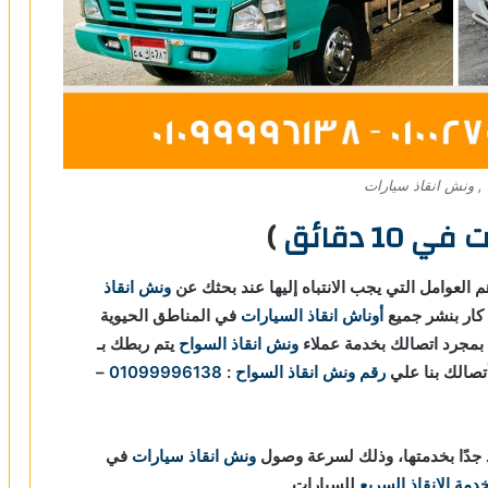
, ونش انقاذ سيارات
 10 دقائق
)
 العوامل التي يجب الانتباه إليها عند بحثك عن
ونش انقاذ
كار بنشر جميع
أوناش انقاذ السيارات
في المناطق الحيوية
 بمجرد اتصالك بخدمة عملاء
ونش انقاذ السواح
يتم ربطك بـ
رقم ونش انقاذ السواح
:
01099996138
–
جدًا بخدمتها، وذلك لسرعة وصول
ونش انقاذ سيارات
في
دمة الانقاذ السريع
للسيارات.