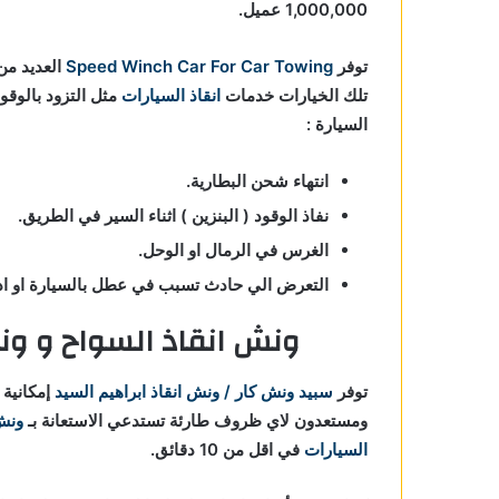
1,000,000 عميل.
توفر
Speed Winch Car For Car Towing
العديد من 
تلك الخيارات خدمات
انقاذ السيارات
مثل التزود بالوقو
السيارة :
انتهاء شحن البطارية.
نفاذ الوقود ( البنزين ) اثناء السير في الطريق.
الغرس في الرمال او الوحل.
التعرض الي حادث تسبب في عطل بالسيارة او ادي
ونش انقاذ السواح و ون
توفر
سبيد ونش كار / ونش انقاذ ابراهيم السيد
إمكانية
ومستعدون لاي ظروف طارئة تستدعي الاستعانة بـ
ونش
السيارات
في اقل من 10 دقائق.