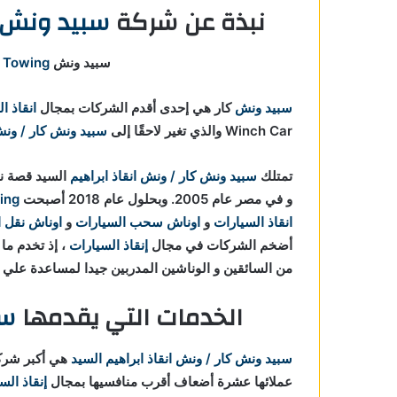
نبذة عن شركة
سبيد ونش ك
ي السواح
سبيد ونش Speed Winch Car For
 Towing
سبيد ونش
كار هي إحدى أقدم الشركات بمجال
انقاذ ا
Winch Car والذي تغير لاحقًا إلى
سبيد ونش كار / ونش 
تمتلك
سبيد ونش كار / ونش انقاذ ابراهيم
السيد قصة نج
و في مصر عام 2005. وبحلول عام 2018 أصبحت Speed Winch Car For
ing
انقاذ السيارات
و
اوناش سحب السيارات
و
اوناش نقل 
أضخم الشركات في مجال
إنقاذ السيارات
من السائقين و الوناشين المدربين جيدا لمساعدة علي
الخدمات التي يقدمها
سب
سبيد ونش كار / ونش انقاذ ابراهيم السيد
هي أكبر شر
عملائها عشرة أضعاف أقرب منافسيها بمجال
إنقاذ الس