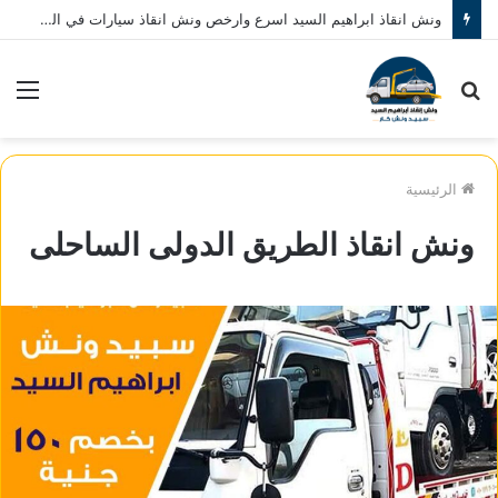
ونش انقاذ ابراهيم السيد اسرع وارخص ونش انقاذ سيارات في المنصورة نصلك في خلال 10 دقائق بحد اقصي اتصل بنا الان 01080793999
بحث
الق
عن
الرئيسية
ونش انقاذ الطريق الدولى الساحلى