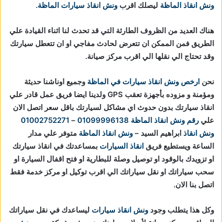
ونش انقاذ الماظة
ليصلك اقرب
ونش انقاذ سيارات الماظة
.
هناك العديد من الظروف الطارئة التي قد تحدث لنا اثناء القيادة علي
الطريق فمن الممكن ان تتعرض لحادث مفاجي او ان تتعطل سيارتك
وقد تحتاج الي نقلها الي اقرب مركز صيانة.
نحن
ارخص ونش انقاذ سيارات في الماظة
وجميع اوناشنا حديثة
ومؤمنة و مزوده بأجهزة تعقب GPS ولدينا ايضا فريق عمل قادر علي
انقاذ سيارتك بدون حدوث اي مشاكل لسيارتك باقل سعر اتصل الان
علي
رقم ونش انقاذ الماظة
01099996138
–
01002752271
ونش انقاذ
ابراهيم السيد –
ونش انقاذ الماظة
متوفر علي مدار
الساعة ويستطيع فريق
انقاذ السيارات
بمساعدتك في انقاذ سيارتك
او تزويدك بالوقود او توصيل وصلة للبطارية او فتح اقفال السيارة او
سحب سياراتك او نقل سياراتك الي اقرب توكيل او مركز خدمة فقط
اتصل بنا الان.
وكل هذا يتطلب وجود
ونش انقاذ سيارات
ليساعدك في نقل سياراتك