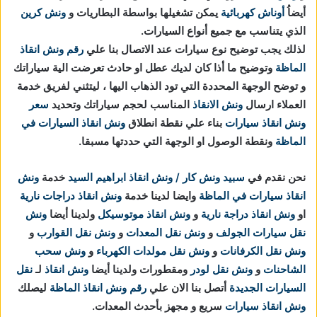
أيضاُ
أوناش كهربائية
يمكن تشغيلها بواسطة البطاريات و
ونش كرين
الذي يتناسب مع جميع أنواع السيارات.
لذلك يجب توضيح نوع سيارات عند الاتصال بنا علي
رقم ونش انقاذ
الماظة
وتوضيح ما أذا كان لديك عطل او حادث تعرضت الية سياراتك
و توضح الوجهة المحددة التي تود الذهاب اليها ، ليتثني لفريق خدمة
العملاء ارسال
ونش الانقاذ
المناسب لحجم سياراتك وتحديد
سعر
ونش انقاذ سيارات
بناء علي نقطة انطلاق
ونش انقاذ السيارات في
الماظة
ونقطة الوصول او الوجهة التي حددتها مسبقا.
نحن نقدم في
سبيد ونش كار / ونش انقاذ ابراهيم السيد
خدمة
ونش
انقاذ سيارات في الماظة
وايضا لدينا خدمة
ونش انقاذ دراجات نارية
او
ونش انقاذ دراجة نارية
و
ونش انقاذ موتوسيكل
ولدينا أيضا
ونش
نقل سيارات الجولف
و
ونش نقل المعدات
و
ونش نقل القوارب
و
ونش نقل الكرفانات
و
ونش نقل مولدات الكهرباء
و
ونش سحب
الشاحنات
و
ونش نقل لودر
ومقطورات ولدينا أيضا
ونش انقاذ
لـ
نقل
السيارات الجديدة
أتصل بنا الان علي
رقم ونش انقاذ الماظة
ليصلك
ونش انقاذ سيارات
سريع و مجهز بأحدث المعدات.