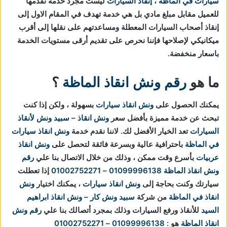
سيارات في الماظة
،
إنقاذ السيارات
ليست مجرد خدمة نقدمها
للعميل مقابل مبلغ مادي بل هي خدمة تهدف في المقام الاول إلى
إنقاذ أصحاب السيارات المعطلة ومساعدتهم على نقلها إلى أقرب
ميكانيكي لإصلاحها فإننا نحرص على تقديم أرقى مستويات الخدمة
باسعار منخفضة.
ما هو
رقم ونش انقاذ الماظة
؟
يمكنك الحصول على
ونش انقاذ سيارات
بسهولة ، ولكن إذا كنت
تبحث عن خدمة مميزة بأفضل سعر
ونش انقاذ
–
سبيد ونش لأنقاذ
السيارات
تعد الخيار الأفضل لك.
لاننا نقدم خدمة
ونش انقاذ سيارات
في الماظة
باحترافية عالية وبسرعة فائقة لتحصل على
ونش انقاذ
عربيات
بأسرع وقت ممكن ، وذلك من خلال الاتصال بنا علي
رقم
ونش انقاذ الماظة
01099996138
–
01002752271
إذا تعطلت
سيارتك وكنت بحاجة إلى
ونش انقاذ سيارات
، يمكنك اختيار
ونش
انقاذ في الماظة
من شركة
سبيد ونش كار – ونش انقاذ ابراهيم
السيد
للأنقاذ ورفع السيارات وذلك بمجرد أتصالك بنا علي
رقم ونش
انقاذ الماظة
هو :
01099996138
–
01002752271