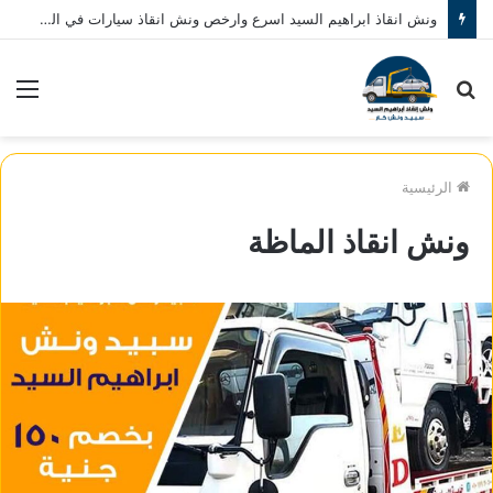
ونش انقاذ ابراهيم السيد اسرع وارخص ونش انقاذ سيارات في المنصورة نصلك في خلال 10 دقائق بحد اقصي اتصل بنا الان 01080793999
بحث
الق
عن
الرئيسية
ونش انقاذ الماظة