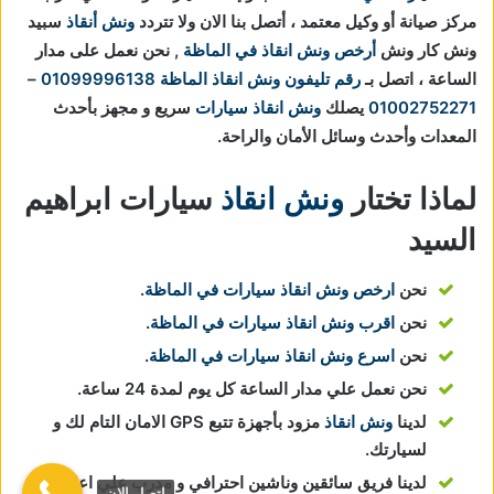
مركز صيانة أو وكيل معتمد ، أتصل بنا الان ولا تتردد
ونش أنقاذ
سبيد
ونش كار ونش
أرخص ونش انقاذ في الماظة
, نحن نعمل على مدار
الساعة ، اتصل بـ
رقم تليفون ونش انقاذ الماظة
01099996138
–
01002752271
يصلك
ونش انقاذ سيارات
سريع و مجهز بأحدث
المعدات وأحدث وسائل الأمان والراحة.
لماذا تختار
ونش انقاذ
سيارات ابراهيم
السيد
نحن
ارخص ونش انقاذ سيارات في الماظة
.
نحن
اقرب ونش انقاذ سيارات في الماظة
.
نحن
اسرع ونش انقاذ سيارات في الماظة
.
نحن نعمل علي مدار الساعة كل يوم لمدة 24 ساعة.
لدينا
ونش انقاذ
مزود بأجهزة تتبع GPS الامان التام لك و
لسيارتك.
لدينا فريق سائقين وناشين احترافي و مدرب علي اعلي
اتصل الان