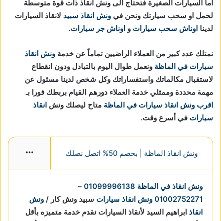
اما السيارات الصغيرة فتحتاج الى ونش انقاذ ذات قوة متوسطة
لحمل او سحب سيارتك ونحن في
ونش انقاذ سبيد
لانقاذ السيارات
لدينا
اوناش سحب سيارات
و
اوناش جر سيارات
.
نمتلك عدد كبير من العملاء الراضيين تماماً عن خدمة
ونش انقاذ
سيارات في الماظة
ونعمل طوال اليوم بالتبادل ودون انقطاع
لاستقبال مكالماتك واستفساراتك وكل شخص لدينا مسئول عن
مهمة محددة وممثلي خدمة العملاء دورهم القيام بربطك فورا بـ
اقرب ونش انقاذ سيارات في الماظة
متاح ليصلك ونش
انقاذ
سيارات
في أسرع وقت.
ونش انقاذ الماظة | بخصم 50% اتصل نصلك
More
ونش انقاذ في الماظة
01099996138
–
01002752271
ونش انقاذ سيارات
سبيد ونش كار /
ونش
انقاذ
ابراهيم السيد لأنقاذ السيارات نقدم خدمة متميزه بأقل