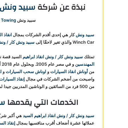
نبذة عن شركة
سبيد ونش ك
ي
سبيد ونش Speed Winch Car For
 Towing
سبيد ونش
كار هي إحدى أقدم الشركات بمجال
انقاذ ا
Winch Car والذي تغير لاحقًا إلى
سبيد ونش كار / ونش 
تمتلك
سبيد ونش كار / ونش انقاذ ابراهيم
السيد قصة نج
المهندسين
و في مصر عام 2005. وبحلول عام 2018 أصبحت Speed Winch Car For
من
أوناش انقاذ السيارات
و
اوناش سحب السيارات
و
ا
واصبحت من أضخم الشركات في مجال
إنقاذ السيارات
من 500 فرد من السائقين و الوناشين المدربين جيدا لمساعدة علي
الخدمات التي يقدمها
سب
سبيد ونش كار / ونش انقاذ ابراهيم السيد
هي أكبر شر
عملائها عشرة أضعاف أقرب منافسيها بمجال
إنقاذ الس