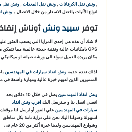
,
ونش نقل الكرفانات
,
ونش نقل المعدات
,
ونش نقل م
انواع الآليات بافضل الاسعار من خلال الاتصال بـ
ونش انق
توفر
سبيد ونش
أوناش إنقاذ
لا شك أن هذه هي إحدى المزايا التي يصعب العثور عليه
GPS بامكانيات عالية وتقنية حديثة عالمية مما تتمكن من
مكان يريده العميل سواء الى ورشة صيانة او ميكانيكي ا
لذلك نقدم خدمة
ونش انقاذ سيارات في المهندسين
باع
المتميزين الذين لديهم خبرة عالية ومهارة واسعة في 
ونش انقاذ المهندسين
يصل فى خلال 10 دقائق بحد
اقصي اتصل بنا و سنرسل اليك
اقرب ونش انقاذ
سيارات في المهندسين
علي الفور أو ارسل لنا موقعك
لسهولة وصولنا اليك نحن علي دراية تامة بكل مناطق
وشوارع المهندسين ولدينا خبرة أكثر من 20 عام فى