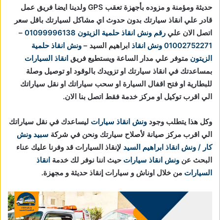
حديثة ومؤمنة و مزوده بأجهزة تعقب GPS ولدينا ايضا فريق عمل
قادر علي انقاذ سيارتك بدون حدوث اي مشاكل لسيارتك باقل سعر
اتصل الان علي
رقم ونش انقاذ حلمية الزيتون
01099996138
–
01002752271
ونش انقاذ
ابراهيم السيد –
ونش انقاذ حلمية
الزيتون
متوفر علي مدار الساعة ويستطيع فريق
انقاذ السيارات
بمساعدتك في انقاذ سيارتك او تزويدك بالوقود او توصيل وصلة
للبطارية او فتح اقفال السيارة او سحب سياراتك او نقل سياراتك
الي اقرب توكيل او مركز خدمة فقط اتصل بنا الان.
وكل هذا يتطلب وجود
ونش انقاذ سيارات
ليساعدك في نقل سياراتك
الي اقرب مركز صيانة لأصلاح سيارتك ونحن في شركة
سبيد ونش
كار / ونش انقاذ ابراهيم السيد
لإنقاذ السيارات قد وفرنا عليك عناء
البحث عن
ونش انقاذ سيارات
حيث اننا نوفر لك خدمة
انقاذ
السيارات
من خلال اوناش و سيارات إنقاذ حديثة و مجهزة.