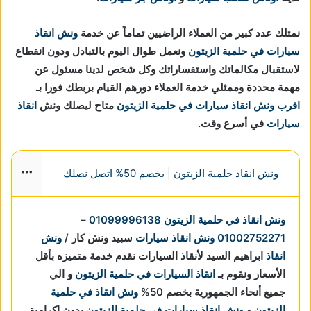
نمتلك عدد كبير من العملاء الراضيين تماماً عن خدمة
ونش انقاذ
سيارات في حلمية الزيتون
ونعمل طوال اليوم بالتبادل ودون انقطاع
لاستقبال مكالماتك واستفساراتك وكل شخص لدينا مسئول عن
مهمة محددة وممثلي خدمة العملاء دورهم القيام بربطك فورا بـ
اقرب ونش انقاذ سيارات في حلمية الزيتون
متاح ليصلك ونش
انقاذ
سيارات
في أسرع وقت.
ونش انقاذ حلمية الزيتون | بخصم 50% اتصل نصلك
More
ونش انقاذ في حلمية الزيتون
01099996138
–
01002752271
ونش انقاذ سيارات
سبيد ونش كار /
ونش
انقاذ
ابراهيم السيد لأنقاذ السيارات نقدم خدمة متميزه بأقل
الأسعار ونقوم بـ
انقاذ السيارات في حلمية الزيتون
و الي
جميع أنحاء الجمهورية بخصم 50%
ونش انقاذ في حلمية
الزيتون
و
ونش انقاذ سيارات في حلمية الزيتون
بدون اكرامية