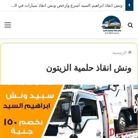
ونش انقاذ ابراهيم السيد اسرع وارخص ونش انقاذ سيارات في المنصورة نصلك في خلال 10 دقائق بحد اقصي اتصل بنا الان 01080793999
بحث
الق
عن
الرئيسية
ونش انقاذ حلمية الزيتون