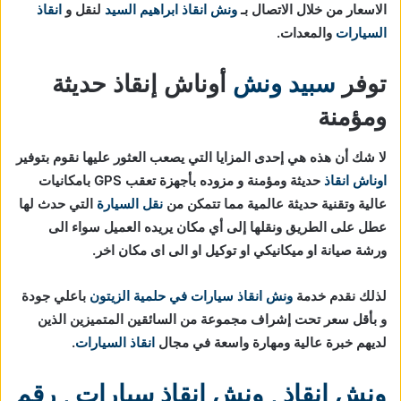
الاسعار من خلال الاتصال بـ
ونش انقاذ ابراهيم السيد
لنقل و
انقاذ
السيارات
والمعدات.
توفر
سبيد ونش
أوناش إنقاذ حديثة
ومؤمنة
لا شك أن هذه هي إحدى المزايا التي يصعب العثور عليها نقوم بتوفير
اوناش انقاذ
حديثة ومؤمنة و مزوده بأجهزة تعقب GPS بامكانيات
عالية وتقنية حديثة عالمية مما تتمكن من
نقل السيارة
التي حدث لها
عطل على الطريق ونقلها إلى أي مكان يريده العميل سواء الى
ورشة صيانة او ميكانيكي او توكيل او الى اى مكان اخر.
لذلك نقدم خدمة
ونش انقاذ سيارات في حلمية الزيتون
باعلي جودة
و بأقل سعر تحت إشراف مجموعة من السائقين المتميزين الذين
لديهم خبرة عالية ومهارة واسعة في مجال
انقاذ السيارات
.
ونش انقاذ
,
ونش انقاذ سيارات
,
رقم