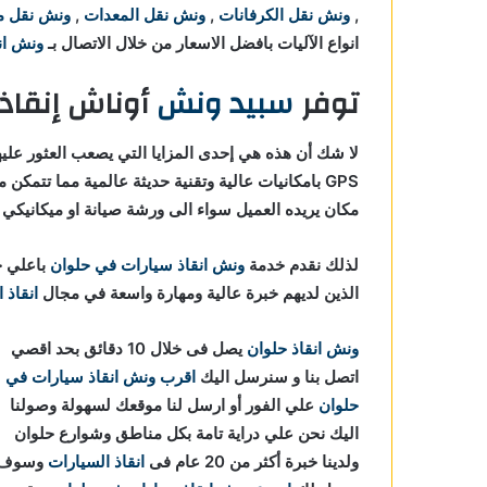
,
ونش نقل الكرفانات
,
ونش نقل المعدات
,
ونش نقل م
انواع الآليات بافضل الاسعار من خلال الاتصال بـ
ونش انق
توفر
سبيد ونش
أوناش إنقاذ
لا شك أن هذه هي إحدى المزايا التي يصعب العثور عليه
GPS بامكانيات عالية وتقنية حديثة عالمية مما تتمكن من
مكان يريده العميل سواء الى ورشة صيانة او ميكانيكي ا
لذلك نقدم خدمة
ونش انقاذ سيارات في حلوان
باعلي ج
الذين لديهم خبرة عالية ومهارة واسعة في مجال
انقاذ 
ونش انقاذ حلوان
يصل فى خلال 10 دقائق بحد اقصي
اتصل بنا و سنرسل اليك
اقرب ونش انقاذ سيارات في
حلوان
علي الفور أو ارسل لنا موقعك لسهولة وصولنا
اليك نحن علي دراية تامة بكل مناطق وشوارع حلوان
ولدينا خبرة أكثر من 20 عام فى
انقاذ السيارات
وسوف