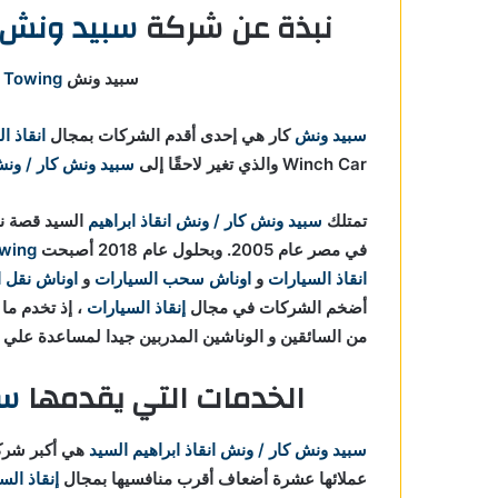
نبذة عن شركة
سبيد ونش ك
سبيد ونش Speed Winch Car For
 Towing
سبيد ونش
كار هي إحدى أقدم الشركات بمجال
انقاذ ا
Winch Car والذي تغير لاحقًا إلى
سبيد ونش كار / ونش 
تمتلك
سبيد ونش كار / ونش انقاذ ابراهيم
السيد قصة نج
في مصر عام 2005. وبحلول عام 2018 أصبحت Speed Winch Car For
wing
انقاذ السيارات
و
اوناش سحب السيارات
و
اوناش نقل 
أضخم الشركات في مجال
إنقاذ السيارات
من السائقين و الوناشين المدربين جيدا لمساعدة علي
الخدمات التي يقدمها
سب
سبيد ونش كار / ونش انقاذ ابراهيم السيد
هي أكبر شر
عملائها عشرة أضعاف أقرب منافسيها بمجال
إنقاذ الس