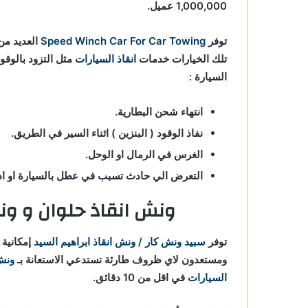
1,000,000 عميل.
توفر
Speed Winch Car For Car Towing
العديد من 
تلك الخيارات خدمات
انقاذ السيارات
مثل التزود بالوقو
السيارة :
انتهاء شحن البطارية.
نفاذ الوقود ( البنزين ) اثناء السير في الطريق.
الغرس في الرمال او الوحل.
التعرض الي حادث تسبب في عطل بالسيارة او ادي
ونش انقاذ حلوان و ون
توفر
سبيد ونش كار / ونش انقاذ ابراهيم السيد
إمكانية
ومستعدون لاي ظروف طارئة تستدعي الاستعانة بـ
ونش
السيارات
في اقل من 10 دقائق.