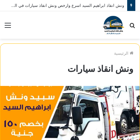
ونش انقاذ ابراهيم السيد اسرع وارخص ونش انقاذ سيارات في المنصورة نصلك في خلال 10 دقائق بحد اقصي اتصل بنا الان 01080793999
بحث
الق
عن
الرئيسية
ونش انقاذ سيارات