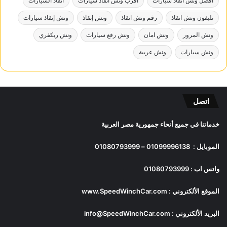
افضل ونش انقاذ سيارات
اقرب ونش انقاذ سيارات
انقاذ السيارات
تليفون ونش انقاذ
رقم ونش انقاذ
ونش إنقاذ
ونش إنقاذ سيارات
ونش المرور
ونش امان
ونش رفع سيارات
ونش ريكفري
ونش سيارات
ونش عربية
اتصل
خدماتنا في جميع أنحاء جمهورية مصر العربية
الموبايل :
01099996138
–
01080793999
واتس اب :
01080793999
الموقع الألكتروني :
www.SpeedWinchCar.com
البريد الألكتروني :
info@SpeedWinchCar.com