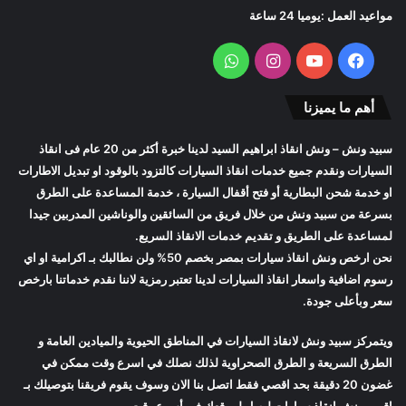
مواعيد العمل :يوميا 24 ساعة
فيسبوك
يوتيوب
انستقرام
واتساب
أهم ما يميزنا
سبيد ونش
– ونش انقاذ ابراهيم السيد لدينا خبرة أكثر من 20 عام فى انقاذ
السيارات ونقدم جميع خدمات انقاذ السيارات كالتزود بالوقود او تبديل الاطارات
او خدمة شحن البطارية أو فتح أقفال السيارة ، خدمة المساعدة على الطرق
بسرعة من
سبيد ونش
من خلال فريق من السائقين والوناشين المدربين جيدا
لمساعدة على الطريق و تقديم خدمات الانقاذ السريع.
نحن ارخص
ونش انقاذ سيارات
بمصر بخصم 50% ولن نطالبك بـ اكرامية او اي
رسوم اضافية واسعار
انقاذ السيارات
لدينا تعتبر رمزية لاننا نقدم خدماتنا بارخص
سعر وبأعلى جودة.
ويتمركز
سبيد ونش
لانقاذ السيارات في المناطق الحيوية والميادين العامة و
الطرق السريعة و الطرق الصحراوية لذلك نصلك في اسرع وقت ممكن في
غضون 20 دقيقة بحد اقصي فقط اتصل بنا الان وسوف يقوم فريقنا بتوصيلك بـ
اقرب
ونش انقاذ سيارات
ليصل لموقعك في أسرع وقت.