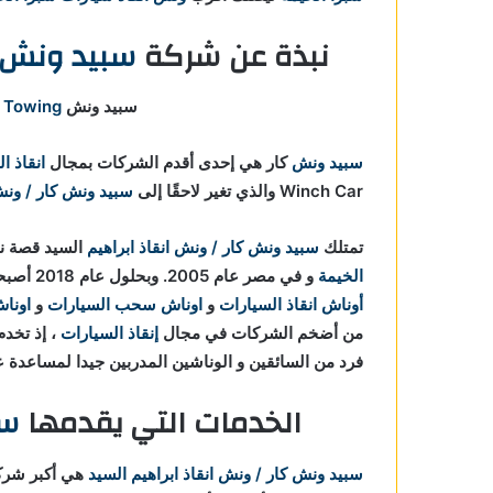
نبذة عن شركة
سبيد ونش ك
 شبرا
سبيد ونش Speed Winch Car For
 Towing
ي شبرا
سبيد ونش
كار هي إحدى أقدم الشركات بمجال
انقاذ ا
Winch Car والذي تغير لاحقًا إلى
سبيد ونش كار / ونش 
تمتلك
سبيد ونش كار / ونش انقاذ ابراهيم
السيد قصة نج
الخيمة
و في مصر عام 2005. وبحلول عام 2018 أصبحت Speed Winch Car For
أوناش انقاذ السيارات
و
اوناش سحب السيارات
و
اونا
من أضخم الشركات في مجال
إنقاذ السيارات
فرد من السائقين و الوناشين المدربين جيدا لمساعدة 
الخدمات التي يقدمها
سب
سبيد ونش كار / ونش انقاذ ابراهيم السيد
هي أكبر شر