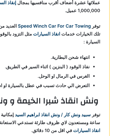
عملائها عشرة أضعاف أقرب منافسيها بمجال
إنقاذ الس
1,000,000 عميل.
توفر
Speed Winch Car For Car Towing
العديد من 
تلك الخيارات خدمات
انقاذ السيارات
مثل التزود بالوقو
السيارة :
انتهاء شحن البطارية.
نفاذ الوقود ( البنزين ) اثناء السير في الطريق.
الغرس في الرمال او الوحل.
التعرض الي حادث تسبب في عطل بالسيارة او ادي
ونش انقاذ شبرا الخيمة و ون
توفر
سبيد ونش كار / ونش انقاذ ابراهيم السيد
إمكانية
ساعة ومستعدون لاي ظروف طارئة تستدعي الاستعانة 
انقاذ السيارات
في اقل من 10 دقائق.