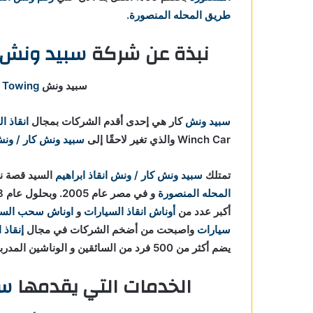
طريق المحله المنصورة
.
ريق
نبذة عن شركة
سبيد ونش ك
ي طريق
سبيد ونش Speed Winch Car For
 Towing
في طريق
سبيد ونش
كار هي إحدى أقدم الشركات بمجال
انقاذ ا
Winch Car والذي تغير لاحقًا إلى
سبيد ونش كار / ونش 
تمتلك
سبيد ونش كار / ونش انقاذ ابراهيم
السيد قصة نج
المحله المنصورة
و في مصر عام 2005. وبحلول عام 2018 أصبحت Speed Winch Car For
أكبر عدد من
أوناش انقاذ السيارات
و
اوناش سحب السي
سيارات
واصبحت من أضخم الشركات في مجال
إنقاذ 
يضم أكثر من 500 فرد من السائقين و الوناشين المدربين جيدا لمساعدة علي
الخدمات التي يقدمها
سب