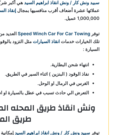
سبيد ونش كار / ونش انقاذ ابراهيم السيد
هي أكبر شر
عملائها عشرة أضعاف أقرب منافسيها بمجال
إنقاذ الس
1,000,000 عميل.
توفر
Speed Winch Car For Car Towing
العديد من 
تلك الخيارات خدمات
انقاذ السيارات
مثل التزود بالوقو
السيارة :
انتهاء شحن البطارية.
نفاذ الوقود ( البنزين ) اثناء السير في الطريق.
الغرس في الرمال او الوحل.
التعرض الي حادث تسبب في عطل بالسيارة او ادي
ونش انقاذ طريق المحله ال
طريق الم
توفر
سبيد ونش كار / ونش انقاذ ابراهيم السيد
إمكانية