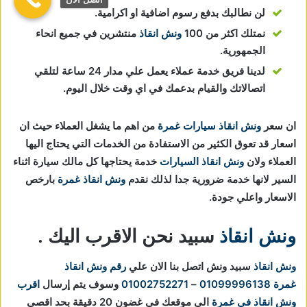
لن نطالبك بدفع رسوم اضافية او اكرامية.
نمتلك اكثر من 100
ونش انقاذ
منتشرين في جميع انحاء
الجمهورية.
لدينا فريق خدمة عملاء يعمل علي مدار 24 ساعة لتلقي
اتصالاتك والقيام بدعمك في اي وقت خلال اليوم.
ان سعر
ونش انقاذ سيارات غمرة
من اهم ما يشغل العملاء حيث ان
اسعار قد تعوق الكثير من الاستفادة من الخدمات التي يحتاج اليها
العملاء ولان
ونش انقاذ السيارات
خدمة يحتاجها كل مالك سيارة اثناء
السير لانها خدمة ضرورية جدا لذلك نقدم
ونش انقاذ غمرة
بارخص
الاسعار واعلي جودة.
ونش انقاذ
سبيد نحن الاقرب اليك .
ونش انقاذ
سبيد ونش اتصل بنا الان علي
رقم ونش انقاذ
غمرة
01099996138
–
01002752271
وسوف يتم إرسال
اقرب
ونش انقاذ في غمرة
الي موقعك في غضون 20 دقيقة بحد اقصي