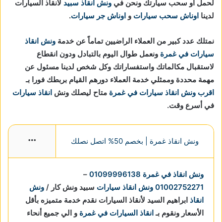
لحمل او سحب سيارتك ونحن في
ونش انقاذ سبيد
لانقاذ السيارات
لدينا
اوناش سحب سيارات
و
اوناش جر سيارات
.
نمتلك عدد كبير من العملاء الراضيين تماماً عن خدمة
ونش انقاذ
سيارات في غمرة
ونعمل طوال اليوم بالتبادل ودون انقطاع
لاستقبال مكالماتك واستفساراتك وكل شخص لدينا مسئول عن
مهمة محددة وممثلي خدمة العملاء دورهم القيام بربطك فورا بـ
اقرب ونش انقاذ سيارات في غمرة
متاح ليصلك ونش
انقاذ سيارات
في أسرع وقت.
ونش انقاذ غمرة | بخصم 50% اتصل نصلك
More
ونش انقاذ في غمرة
01099996138
–
01002752271
ونش انقاذ سيارات
سبيد ونش كار /
ونش
انقاذ
ابراهيم السيد لأنقاذ السيارات نقدم خدمة متميزه بأقل
الأسعار ونقوم بـ
انقاذ السيارات في غمرة
و الي جميع أنحاء