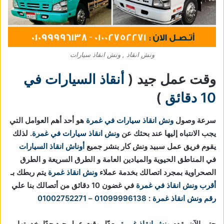
ونش انقاذ , ونش انقاذ سيارات
وقت عمل جيد (
أنقاذ السيارات في
10 دقائق
)
سرعة وصول
ونش انقاذ سيارات في غمرة
هو أحد أهم العوامل التي
يجب الانتباه إليها عند بحثك عن
ونش انقاذ سيارات في غمرة
. لذلك
يقوم فريق عمل سبيد ونش كار بنشر جميع
أوناش انقاذ السيارات
في المناطق الحيوية والميادين العامة و الطرق السريعة و الطرق
الصحراوية بمجرد اتصالك بخدمة عملاء
ونش انقاذ غمرة
يتم ربطك بـ
أقرب ونش انقاذ في غمرة
في غضون 10 دقائق من أتصالك بنا علي
رقم ونش انقاذ غمرة
:
01099996138
–
01002752271
حتى الآن يقدم
ونش انقاذ غمرة
معدّل وقت عمل جيد جدًا بخدمتها،