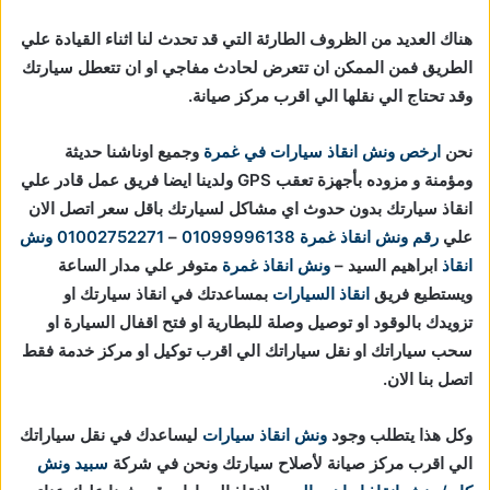
هناك العديد من الظروف الطارئة التي قد تحدث لنا اثناء القيادة علي
الطريق فمن الممكن ان تتعرض لحادث مفاجي او ان تتعطل سيارتك
وقد تحتاج الي نقلها الي اقرب مركز صيانة.
نحن
ارخص ونش انقاذ سيارات في غمرة
وجميع اوناشنا حديثة
ومؤمنة و مزوده بأجهزة تعقب GPS ولدينا ايضا فريق عمل قادر علي
انقاذ سيارتك بدون حدوث اي مشاكل لسيارتك باقل سعر اتصل الان
علي
رقم ونش انقاذ غمرة
01099996138
–
01002752271
ونش
انقاذ
ابراهيم السيد –
ونش انقاذ غمرة
متوفر علي مدار الساعة
ويستطيع فريق
انقاذ السيارات
بمساعدتك في انقاذ سيارتك او
تزويدك بالوقود او توصيل وصلة للبطارية او فتح اقفال السيارة او
سحب سياراتك او نقل سياراتك الي اقرب توكيل او مركز خدمة فقط
اتصل بنا الان.
وكل هذا يتطلب وجود
ونش انقاذ سيارات
ليساعدك في نقل سياراتك
الي اقرب مركز صيانة لأصلاح سيارتك ونحن في شركة
سبيد ونش