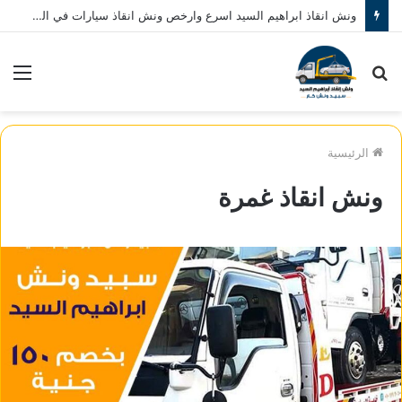
ونش انقاذ ابراهيم السيد اسرع وارخص ونش انقاذ سيارات في المنصورة نصلك في خلال 10 دقائق بحد اقصي اتصل بنا الان 01080793999
بحث
الق
عن
الرئيسية
ونش انقاذ غمرة