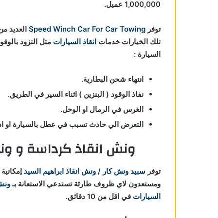
1,000,000 عميل.
توفر
Speed Winch Car For Car Towing
العديد من 
تلك الخيارات خدمات
انقاذ السيارات
مثل التزود بالوقو
السيارة :
انتهاء شحن البطارية.
نفاذ الوقود ( البنزين ) اثناء السير في الطريق.
الغرس في الرمال او الوحل.
التعرض الي حادث تسبب في عطل بالسيارة او ادي
ونش انقاذ كرداسة و ون
توفر
سبيد ونش كار / ونش انقاذ ابراهيم السيد
إمكانية
ومستعدون لاي ظروف طارئة تستدعي الاستعانة بـ
ونش
السيارات
في اقل من 10 دقائق.