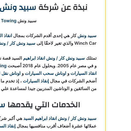
نبذة عن شركة
سبيد ونش ك
ي كرداسة
سبيد ونش Speed Winch Car For
 Towing
سبيد ونش
كار هي إحدى أقدم الشركات بمجال
انقاذ ا
Winch Car والذي تغير لاحقًا إلى
سبيد ونش كار / ونش 
تمتلك
سبيد ونش كار / ونش انقاذ ابراهيم
السيد قصة نج
و في مصر عام 2005. وبحلول عام 2018 أصبحت Speed Winch Car For
ing
انقاذ السيارات
و
اوناش سحب السيارات
و
اوناش نقل 
أضخم الشركات في مجال
إنقاذ السيارات
من السائقين و الوناشين المدربين جيدا لمساعدة علي
الخدمات التي يقدمها
سب
سبيد ونش كار / ونش انقاذ ابراهيم السيد
هي أكبر شر
عملائها عشرة أضعاف أقرب منافسيها بمجال
إنقاذ الس