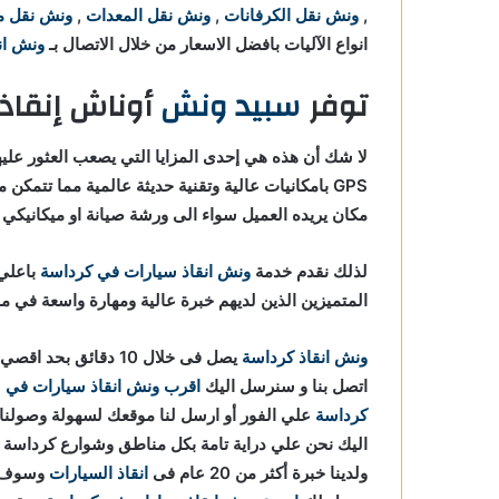
,
ونش نقل الكرفانات
,
ونش نقل المعدات
,
ونش نقل م
انواع الآليات بافضل الاسعار من خلال الاتصال بـ
ونش انق
توفر
سبيد ونش
أوناش إنقاذ
لا شك أن هذه هي إحدى المزايا التي يصعب العثور عليه
GPS بامكانيات عالية وتقنية حديثة عالمية مما تتمكن من
مكان يريده العميل سواء الى ورشة صيانة او ميكانيكي ا
لذلك نقدم خدمة
ونش انقاذ سيارات في كرداسة
باعلي
المتميزين الذين لديهم خبرة عالية ومهارة واسعة في 
ونش انقاذ كرداسة
يصل فى خلال 10 دقائق بحد اقصي
اتصل بنا و سنرسل اليك
اقرب ونش انقاذ سيارات في
كرداسة
علي الفور أو ارسل لنا موقعك لسهولة وصولنا
اليك نحن علي دراية تامة بكل مناطق وشوارع كرداسة
ولدينا خبرة أكثر من 20 عام فى
انقاذ السيارات
وسوف