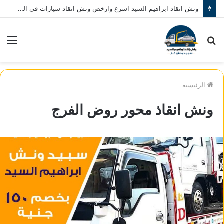
ونش انقاذ ابراهيم السيد اسرع وارخص ونش انقاذ سيارات في المنصورة نصلك في خلال 10 دقائق بحد اقصي اتصل بنا الان 01080793999
بحث
الق
عن
الرئيسية
ونش انقاذ محور روض الفرج