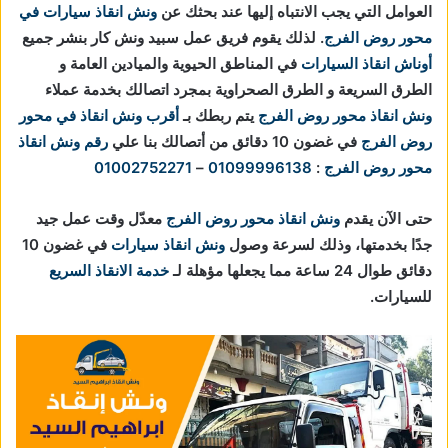
العوامل التي يجب الانتباه إليها عند بحثك عن
ونش انقاذ سيارات في
محور روض الفرج
. لذلك يقوم فريق عمل سبيد ونش كار بنشر جميع
أوناش انقاذ السيارات
في المناطق الحيوية والميادين العامة و
الطرق السريعة و الطرق الصحراوية بمجرد اتصالك بخدمة عملاء
ونش انقاذ محور روض الفرج
يتم ربطك بـ
أقرب ونش انقاذ في محور
روض الفرج
في غضون 10 دقائق من أتصالك بنا علي
رقم ونش انقاذ
محور روض الفرج
:
01099996138
–
01002752271
حتى الآن يقدم
ونش انقاذ محور روض الفرج
معدّل وقت عمل جيد
جدًا بخدمتها، وذلك لسرعة وصول
ونش انقاذ سيارات
في غضون 10
دقائق طوال 24 ساعة مما يجعلها مؤهلة لـ
خدمة الانقاذ السريع
للسيارات.