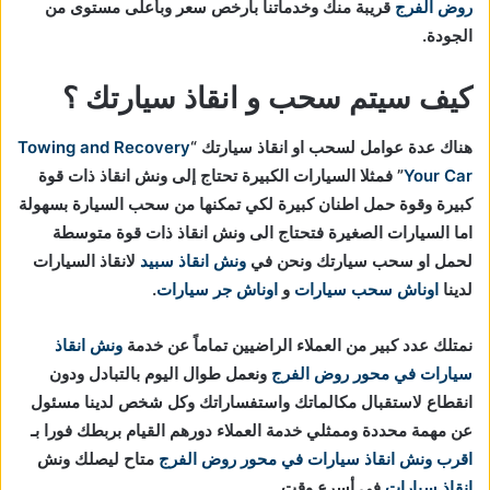
روض الفرج
قريبة منك وخدماتنا بارخص سعر وبأعلى مستوى من
الجودة.
كيف سيتم سحب و انقاذ سيارتك ؟
هناك عدة عوامل لسحب او انقاذ سيارتك “
Towing and Recovery
Your Car
” فمثلا السيارات الكبيرة تحتاج إلى ونش انقاذ ذات قوة
كبيرة وقوة حمل اطنان كبيرة لكي تمكنها من سحب السيارة بسهولة
اما السيارات الصغيرة فتحتاج الى ونش انقاذ ذات قوة متوسطة
لحمل او سحب سيارتك ونحن في
ونش انقاذ سبيد
لانقاذ السيارات
لدينا
اوناش سحب سيارات
و
اوناش جر سيارات
.
نمتلك عدد كبير من العملاء الراضيين تماماً عن خدمة
ونش انقاذ
سيارات في محور روض الفرج
ونعمل طوال اليوم بالتبادل ودون
انقطاع لاستقبال مكالماتك واستفساراتك وكل شخص لدينا مسئول
عن مهمة محددة وممثلي خدمة العملاء دورهم القيام بربطك فورا بـ
اقرب ونش انقاذ سيارات في محور روض الفرج
متاح ليصلك ونش
انقاذ سيارات
في أسرع وقت.