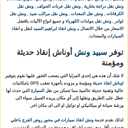
ونش نقل دراجة بخارية
,
ونش نقل عربات الجولف
,
ونش نقل
الكرفانات
,
ونش نقل المعدات
,
ونش نقل مراكب صيد
,
ونش نقل
لوادر
,
ونش نقل مولدات الكهرباء
و جميع انواع الآليات بافضل
الاسعار من خلال الاتصال بـ
ونش انقاذ ابراهيم السيد
لنقل و
انقاذ
السيارات
والمعدات.
توفر
سبيد ونش
أوناش إنقاذ حديثة
ومؤمنة
لا شك أن هذه هي إحدى المزايا التي يصعب العثور عليها نقوم بتوفير
اوناش انقاذ
حديثة ومؤمنة و مزوده بأجهزة تعقب GPS بامكانيات
عالية وتقنية حديثة عالمية مما تتمكن من
نقل السيارة
التي حدث لها
عطل على الطريق ونقلها إلى أي مكان يريده العميل سواء الى
ورشة صيانة او ميكانيكي او توكيل او الى اى مكان اخر.
لذلك نقدم خدمة
ونش انقاذ سيارات في محور روض الفرج
باعلي
جودة و بأقل سعر تحت إشراف مجموعة من السائقين المتميزين