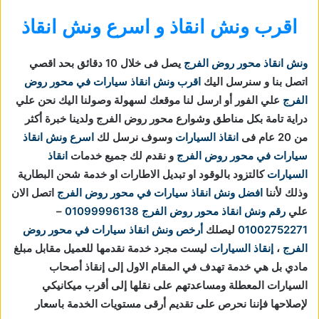
اقرب ونش انقاذ و اسرع ونش انقاذ
ونش انقاذ محور روض الفرج
يصل فى خلال 10 دقائق بحد اقصي
اتصل بنا و سنرسل اليك
اقرب ونش انقاذ سيارات في محور روض
الفرج
علي الفور أو ارسل لنا موقعك لسهولة وصولنا اليك نحن علي
دراية تامة بكل مناطق وشوارع محور روض الفرج ولدينا خبرة أكثر
من 20 عام فى
انقاذ السيارات
وسوف نرسل لك
اسرع ونش انقاذ
سيارات في محور روض الفرج
و نقدم لك جميع خدمات
انقاذ
السيارات
كالتزود بالوقود او تبديل الاطارات او خدمة شحن البطارية
وذلك لأننا
افضل ونش انقاذ سيارات في محور روض الفرج
اتصل الان
علي
رقم ونش انقاذ محور روض الفرج
01099996138
–
01002752271
ليصلك
أرخص ونش انقاذ سيارات في محور روض
الفرج
،
إنقاذ السيارات
ليست مجرد خدمة نقدمها للعميل مقابل مبلغ
مادي بل هي خدمة تهدف في المقام الاول إلى إنقاذ أصحاب
السيارات المعطلة ومساعدتهم على نقلها إلى أقرب ميكانيكي
لإصلاحها فإننا نحرص على تقديم أرقى مستويات الخدمة باسعار