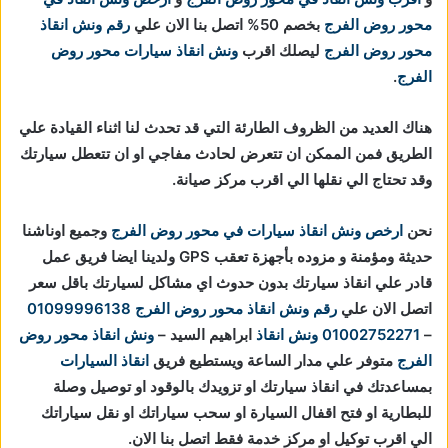
محور روض الفرج
بخصم 50% اتصل بنا الان علي
رقم ونش انقاذ
محور روض الفرج
ليصلك اقرب
ونش انقاذ سيارات محور روض
الفرج
.
هناك العديد من الظروف الطارئة التي قد تحدث لنا اثناء القيادة علي
الطريق فمن الممكن ان تتعرض لحادث مفاجي او ان تتعطل سيارتك
وقد تحتاج الي نقلها الي اقرب مركز صيانة.
نحن
ارخص ونش انقاذ سيارات في محور روض الفرج
وجميع اوناشنا
حديثة ومؤمنة و مزوده بأجهزة تعقب GPS ولدينا ايضا فريق عمل
قادر علي انقاذ سيارتك بدون حدوث اي مشاكل لسيارتك باقل سعر
اتصل الان علي
رقم ونش انقاذ محور روض الفرج
01099996138
–
01002752271
ونش انقاذ
ابراهيم السيد –
ونش انقاذ محور روض
الفرج
متوفر علي مدار الساعة ويستطيع فريق
انقاذ السيارات
بمساعدتك في انقاذ سيارتك او تزويدك بالوقود او توصيل وصلة
للبطارية او فتح اقفال السيارة او سحب سياراتك او نقل سياراتك
الي اقرب توكيل او مركز خدمة فقط اتصل بنا الان.