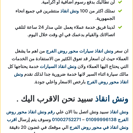
لن نطالبك بدفع رسوم اضافية او اكرامية.
نمتلك اكثر من 100
ونش انقاذ
منتشرين في جميع انحاء
الجمهورية.
لدينا فريق خدمة عملاء يعمل علي مدار 24 ساعة لتلقي
اتصالاتك والقيام بدعمك في اي وقت خلال اليوم.
ان سعر
ونش انقاذ سيارات محور روض الفرج
من اهم ما يشغل
العملاء حيث ان اسعار قد تعوق الكثير من الاستفادة من الخدمات
التي يحتاج اليها العملاء ولان
ونش انقاذ السيارات
خدمة يحتاجها كل
مالك سيارة اثناء السير لانها خدمة ضرورية جدا لذلك نقدم
ونش
انقاذ محور روض الفرج
بارخص الاسعار واعلي جودة.
ونش انقاذ
سبيد نحن الاقرب اليك .
ونش انقاذ
سبيد ونش اتصل بنا الان علي
رقم ونش انقاذ محور روض
الفرج
01099996138
–
01002752271
وسوف يتم إرسال
اقرب
ونش انقاذ في محور روض الفرج
الي موقعك في غضون 20 دقيقة