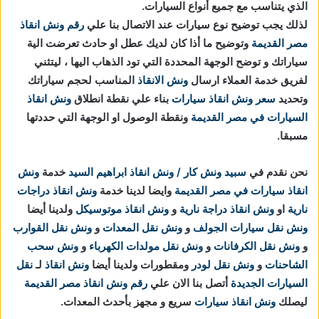
الذي يتناسب مع جميع أنواع السيارات.
لذلك يجب توضيح نوع سيارات عند الاتصال بنا علي
رقم ونش انقاذ
مصر القديمة
وتوضيح ما أذا كان لديك عطل او حادث تعرضت الية
سياراتك و توضح الوجهة المحددة التي تود الذهاب اليها ، ليتثني
لفريق خدمة العملاء ارسال
ونش الانقاذ
المناسب لحجم سياراتك
وتحديد
سعر ونش انقاذ سيارات
بناء علي نقطة انطلاق
ونش انقاذ
السيارات في مصر القديمة
ونقطة الوصول او الوجهة التي حددتها
مسبقا.
نحن نقدم في
سبيد ونش كار / ونش انقاذ ابراهيم السيد
خدمة
ونش
انقاذ سيارات في مصر القديمة
وايضا لدينا خدمة
ونش انقاذ دراجات
نارية
او
ونش انقاذ دراجة نارية
و
ونش انقاذ موتوسيكل
ولدينا أيضا
ونش نقل سيارات الجولف
و
ونش نقل المعدات
و
ونش نقل القوارب
و
ونش نقل الكرفانات
و
ونش نقل مولدات الكهرباء
و
ونش سحب
الشاحنات
و
ونش نقل لودر
ومقطورات ولدينا أيضا
ونش انقاذ
لـ
نقل
السيارات الجديدة
أتصل بنا الان علي
رقم ونش انقاذ مصر القديمة
ليصلك
ونش انقاذ سيارات
سريع و مجهز بأحدث المعدات.