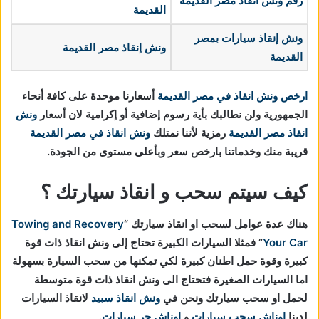
رقم ونش انقاذ مصر القديمة
القديمة
ونش إنقاذ سيارات
بمصر
ونش إنقاذ مصر القديمة
القديمة
ارخص ونش انقاذ في مصر القديمة
أسعارنا موحدة على كافة أنحاء
الجمهورية ولن نطالبك بأية رسوم إضافية أو إكرامية لان أسعار
ونش
انقاذ مصر القديمة
رمزية لأننا نمتلك
ونش انقاذ في
مصر القديمة
قريبة منك وخدماتنا بارخص سعر وبأعلى مستوى من الجودة.
كيف سيتم سحب و انقاذ سيارتك ؟
هناك عدة عوامل لسحب او انقاذ سيارتك “
Towing and Recovery
Your Car
” فمثلا السيارات الكبيرة تحتاج إلى ونش انقاذ ذات قوة
كبيرة وقوة حمل اطنان كبيرة لكي تمكنها من سحب السيارة بسهولة
اما السيارات الصغيرة فتحتاج الى ونش انقاذ ذات قوة متوسطة
لحمل او سحب سيارتك ونحن في
ونش انقاذ سبيد
لانقاذ السيارات
لدينا
اوناش سحب سيارات
و
اوناش جر سيارات
.