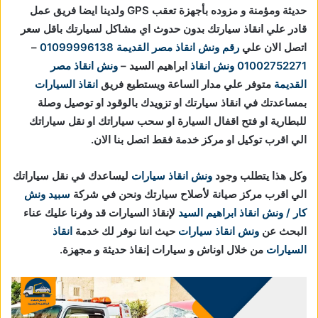
حديثة ومؤمنة و مزوده بأجهزة تعقب GPS ولدينا ايضا فريق عمل
قادر علي انقاذ سيارتك بدون حدوث اي مشاكل لسيارتك باقل سعر
اتصل الان علي
رقم ونش انقاذ مصر القديمة
01099996138
–
01002752271
ونش انقاذ
ابراهيم السيد –
ونش انقاذ مصر
القديمة
متوفر علي مدار الساعة ويستطيع فريق
انقاذ السيارات
بمساعدتك في انقاذ سيارتك او تزويدك بالوقود او توصيل وصلة
للبطارية او فتح اقفال السيارة او سحب سياراتك او نقل سياراتك
الي اقرب توكيل او مركز خدمة فقط اتصل بنا الان.
وكل هذا يتطلب وجود
ونش انقاذ سيارات
ليساعدك في نقل سياراتك
الي اقرب مركز صيانة لأصلاح سيارتك ونحن في شركة
سبيد ونش
كار / ونش انقاذ ابراهيم السيد
لإنقاذ السيارات قد وفرنا عليك عناء
البحث عن
ونش انقاذ سيارات
حيث اننا نوفر لك خدمة
انقاذ
السيارات
من خلال اوناش و سيارات إنقاذ حديثة و مجهزة.