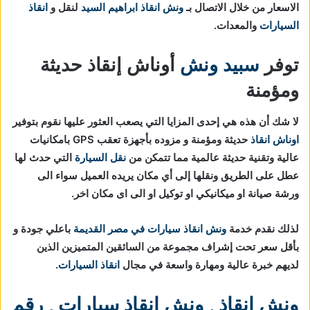
الاسعار من خلال الاتصال بـ
ونش انقاذ ابراهيم السيد
لنقل و
انقاذ
السيارات
والمعدات.
توفر
سبيد ونش
أوناش إنقاذ حديثة
ومؤمنة
لا شك أن هذه هي إحدى المزايا التي يصعب العثور عليها نقوم بتوفير
اوناش انقاذ
حديثة ومؤمنة و مزوده بأجهزة تعقب GPS بامكانيات
عالية وتقنية حديثة عالمية مما تتمكن من
نقل السيارة
التي حدث لها
عطل على الطريق ونقلها إلى أي مكان يريده العميل سواء الى
ورشة صيانة او ميكانيكي او توكيل او الى اى مكان اخر.
لذلك نقدم خدمة
ونش انقاذ سيارات في مصر القديمة
باعلي جودة و
بأقل سعر تحت إشراف مجموعة من السائقين المتميزين الذين
لديهم خبرة عالية ومهارة واسعة في مجال
انقاذ السيارات
.
ونش انقاذ
,
ونش انقاذ سيارات
,
رقم