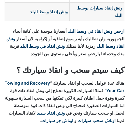
ونش إنقاذ سيارات
بوسط
ونش إنقاذ وسط البلد
البلد
ارخص ونش انقاذ في وسط البلد
أسعارنا موحدة على كافة أنحاء
الجمهورية ولن نطالبك بأية رسوم إضافية أو إكرامية لان أسعار
ونش
انقاذ وسط البلد
رمزية لأننا نمتلك
ونش انقاذ في
وسط البلد
قريبة
منك وخدماتنا بارخص سعر وبأعلى مستوى من الجودة.
كيف سيتم سحب و انقاذ سيارتك ؟
هناك عدة عوامل لسحب او انقاذ سيارتك “
Towing and Recovery
Your Car
” فمثلا السيارات الكبيرة تحتاج إلى ونش انقاذ ذات قوة
كبيرة وقوة حمل اطنان كبيرة لكي تمكنها من سحب السيارة بسهولة
اما السيارات الصغيرة فتحتاج الى ونش انقاذ ذات قوة متوسطة
لحمل او سحب سيارتك ونحن في
ونش انقاذ سبيد
لانقاذ السيارات
لدينا
اوناش سحب سيارات
و
اوناش جر سيارات
.