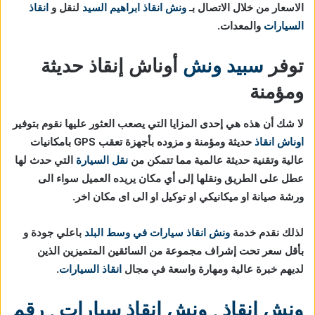
الاسعار من خلال الاتصال بـ
ونش انقاذ ابراهيم السيد
لنقل و
انقاذ
السيارات
والمعدات.
توفر
سبيد ونش
أوناش إنقاذ حديثة
ومؤمنة
لا شك أن هذه هي إحدى المزايا التي يصعب العثور عليها نقوم بتوفير
اوناش انقاذ
حديثة ومؤمنة و مزوده بأجهزة تعقب GPS بامكانيات
عالية وتقنية حديثة عالمية مما تتمكن من
نقل السيارة
التي حدث لها
عطل على الطريق ونقلها إلى أي مكان يريده العميل سواء الى
ورشة صيانة او ميكانيكي او توكيل او الى اى مكان اخر.
لذلك نقدم خدمة
ونش انقاذ سيارات في وسط البلد
باعلي جودة و
بأقل سعر تحت إشراف مجموعة من السائقين المتميزين الذين
لديهم خبرة عالية ومهارة واسعة في مجال
انقاذ السيارات
.
ونش انقاذ
,
ونش انقاذ سيارات
,
رقم