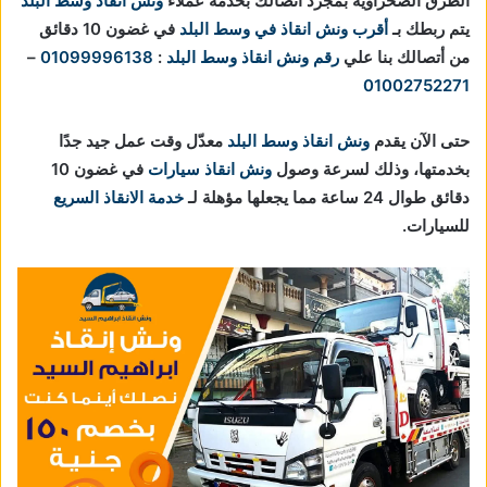
الطرق الصحراوية بمجرد اتصالك بخدمة عملاء
ونش انقاذ وسط البلد
يتم ربطك بـ
أقرب ونش انقاذ في وسط البلد
في غضون 10 دقائق
من أتصالك بنا علي
رقم ونش انقاذ وسط البلد
:
01099996138
–
01002752271
حتى الآن يقدم
ونش انقاذ وسط البلد
معدّل وقت عمل جيد جدًا
بخدمتها، وذلك لسرعة وصول
ونش انقاذ سيارات
في غضون 10
دقائق طوال 24 ساعة مما يجعلها مؤهلة لـ
خدمة الانقاذ السريع
للسيارات.