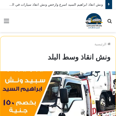
ونش انقاذ ابراهيم السيد اسرع وارخص ونش انقاذ سيارات في المنصورة نصلك في خلال 10 دقائق بحد اقصي اتصل بنا الان 01080793999
بحث
الق
عن
الرئيسية
ونش انقاذ وسط البلد