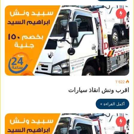
1٬622
اقرب ونش انقاذ سيارات
أكمل القراءة »