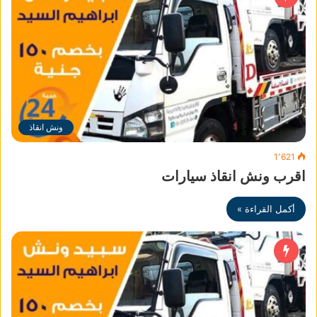
ونش انقاذ
1٬621
اقرب ونش انقاذ سيارات
أكمل القراءة »