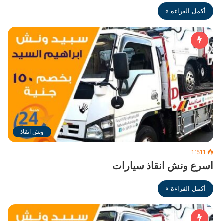
أكمل القراءة »
ونش انقاذ
1٬511
اسرع ونش انقاذ سيارات
أكمل القراءة »