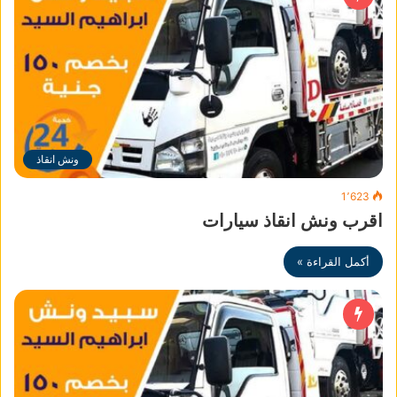
ونش انقاذ
1٬623
اقرب ونش انقاذ سيارات
أكمل القراءة »