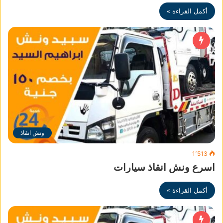
أكمل القراءة »
ونش انقاذ
1٬513
اسرع ونش انقاذ سيارات
أكمل القراءة »