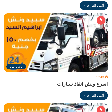
أكمل القراءة »
ونش انقاذ
1٬513
اسرع ونش انقاذ سيارات
أكمل القراءة »