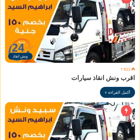
ونش انقاذ
1٬622
اقرب ونش انقاذ سيارات
أكمل القراءة »