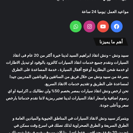
مواعيد العمل :يوميا 24 ساعة
فيسبوك
يوتيوب
انستقرام
واتساب
أهم ما يميزنا
سبيد ونش
– ونش انقاذ ابراهيم السيد لدينا خبرة أكثر من 20 عام فى انقاذ
السيارات ونقدم جميع خدمات انقاذ السيارات كالتزود بالوقود او تبديل الاطارات
او خدمة شحن البطارية أو فتح أقفال السيارة ، خدمة المساعدة على الطرق
بسرعة من
سبيد ونش
من خلال فريق من السائقين والوناشين المدربين جيدا
لمساعدة على الطريق و تقديم خدمات الانقاذ السريع.
نحن ارخص
ونش انقاذ سيارات
بمصر بخصم 50% ولن نطالبك بـ اكرامية او اي
رسوم اضافية واسعار
انقاذ السيارات
لدينا تعتبر رمزية لاننا نقدم خدماتنا بارخص
سعر وبأعلى جودة.
ويتمركز
سبيد ونش
لانقاذ السيارات في المناطق الحيوية والميادين العامة و
الطرق السريعة و الطرق الصحراوية لذلك نصلك في اسرع وقت ممكن في
غضون 20 دقيقة بحد اقصي فقط اتصل بنا الان وسوف يقوم فريقنا بتوصيلك بـ