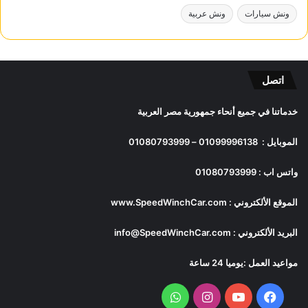
ونش سيارات
ونش عربية
اتصل
خدماتنا في جميع أنحاء جمهورية مصر العربية
الموبايل :
01099996138
–
01080793999
واتس اب :
01080793999
الموقع الألكتروني :
www.SpeedWinchCar.com
البريد الألكتروني :
info@SpeedWinchCar.com
مواعيد العمل :يوميا 24 ساعة
فيسبوك
يوتيوب
انستقرام
واتساب