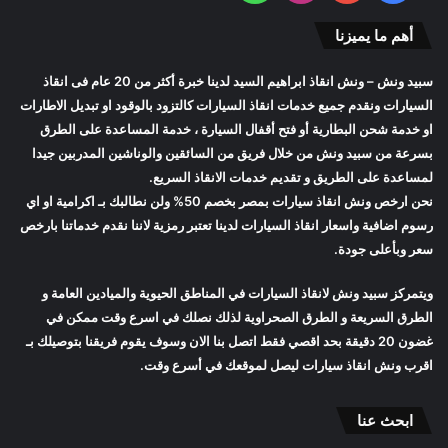
أهم ما يميزنا
سبيد ونش
– ونش انقاذ ابراهيم السيد لدينا خبرة أكثر من 20 عام فى انقاذ
السيارات ونقدم جميع خدمات انقاذ السيارات كالتزود بالوقود او تبديل الاطارات
او خدمة شحن البطارية أو فتح أقفال السيارة ، خدمة المساعدة على الطرق
بسرعة من
سبيد ونش
من خلال فريق من السائقين والوناشين المدربين جيدا
لمساعدة على الطريق و تقديم خدمات الانقاذ السريع.
نحن ارخص
ونش انقاذ سيارات
بمصر بخصم 50% ولن نطالبك بـ اكرامية او اي
رسوم اضافية واسعار
انقاذ السيارات
لدينا تعتبر رمزية لاننا نقدم خدماتنا بارخص
سعر وبأعلى جودة.
ويتمركز
سبيد ونش
لانقاذ السيارات في المناطق الحيوية والميادين العامة و
الطرق السريعة و الطرق الصحراوية لذلك نصلك في اسرع وقت ممكن في
غضون 20 دقيقة بحد اقصي فقط اتصل بنا الان وسوف يقوم فريقنا بتوصيلك بـ
اقرب
ونش انقاذ سيارات
ليصل لموقعك في أسرع وقت.
ابحث عنا