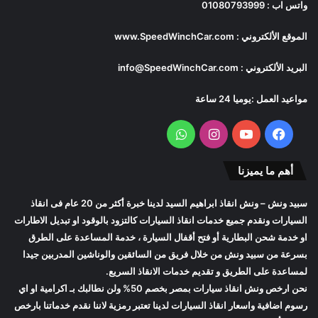
واتس اب :
01080793999
الموقع الألكتروني :
www.SpeedWinchCar.com
البريد الألكتروني :
info@SpeedWinchCar.com
مواعيد العمل :يوميا 24 ساعة
فيسبوك
يوتيوب
انستقرام
واتساب
أهم ما يميزنا
سبيد ونش
– ونش انقاذ ابراهيم السيد لدينا خبرة أكثر من 20 عام فى انقاذ
السيارات ونقدم جميع خدمات انقاذ السيارات كالتزود بالوقود او تبديل الاطارات
او خدمة شحن البطارية أو فتح أقفال السيارة ، خدمة المساعدة على الطرق
بسرعة من
سبيد ونش
من خلال فريق من السائقين والوناشين المدربين جيدا
لمساعدة على الطريق و تقديم خدمات الانقاذ السريع.
نحن ارخص
ونش انقاذ سيارات
بمصر بخصم 50% ولن نطالبك بـ اكرامية او اي
رسوم اضافية واسعار
انقاذ السيارات
لدينا تعتبر رمزية لاننا نقدم خدماتنا بارخص