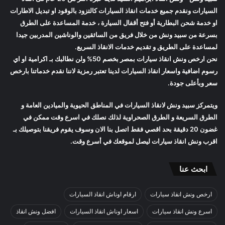
السيارات ونقدم جميع خدمات انقاذ السيارات كالتزود بالوقود او تبديل الاطارات
او خدمة شحن البطارية أو فتح أقفال السيارة ، خدمة المساعدة على الطرق
بسرعة من
سبيد ونش
من خلال فريق من السائقين والوناشين المدربين جيدا
لمساعدة على الطريق و تقديم خدمات الانقاذ السريع.
نحن ارخص
ونش انقاذ سيارات
بمصر بخصم 50% ولن نطالبك بـ اكرامية او اي
رسوم اضافية واسعار
انقاذ السيارات
لدينا تعتبر رمزية لاننا نقدم خدماتنا بارخص
سعر وبأعلى جودة.
ويتمركز
سبيد ونش
لانقاذ السيارات في المناطق الحيوية والميادين العامة و
الطرق السريعة و الطرق الصحراوية لذلك نصلك في اسرع وقت ممكن في
غضون 20 دقيقة بحد اقصي فقط اتصل بنا الان وسوف يقوم فريقنا بتوصيلك بـ
اقرب
ونش انقاذ سيارات
ليصل لموقعك في أسرع وقت.
ابحث عنا
ارخص ونش انقاذ سيارات
ارقام اوناش انقاذ السيارات
اسرع ونش انقاذ سيارات
اسعار اوناش انقاذ السيارات
افضل ونش انقاذ