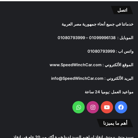
اتصل
خدماتنا في جميع أنحاء جمهورية مصر العربية
الموبايل :
01099996138
–
01080793999
واتس اب :
01080793999
الموقع الألكتروني :
www.SpeedWinchCar.com
البريد الألكتروني :
info@SpeedWinchCar.com
مواعيد العمل :يوميا 24 ساعة
فيسبوك
يوتيوب
انستقرام
واتساب
أهم ما يميزنا
سبيد ونش
– ونش انقاذ ابراهيم السيد لدينا خبرة أكثر من 20 عام فى انقاذ