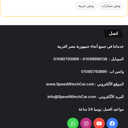
ونش سيارات
ونش عربية
اتصل
خدماتنا في جميع أنحاء جمهورية مصر العربية
الموبايل :
01099996138
–
01080793999
واتس اب :
01080793999
الموقع الألكتروني :
www.SpeedWinchCar.com
البريد الألكتروني :
info@SpeedWinchCar.com
مواعيد العمل :يوميا 24 ساعة
فيسبوك
يوتيوب
انستقرام
واتساب