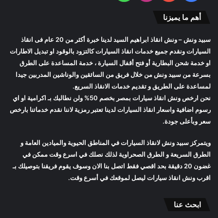
أهم ما يميزنا
سبيد ونش
– ونش انقاذ ابراهيم السيد لدينا خبرة أكثر من 20 عام فى انقاذ
السيارات ونقدم جميع خدمات انقاذ السيارات كالتزود بالوقود او تبديل الاطارات
او خدمة شحن البطارية أو فتح أقفال السيارة ، خدمة المساعدة على الطرق
بسرعة من
سبيد ونش
من خلال فريق من السائقين والوناشين المدربين جيدا
لمساعدة على الطريق و تقديم خدمات الانقاذ السريع.
نحن ارخص
ونش انقاذ سيارات
بمصر بخصم 50% ولن نطالبك بـ اكرامية او اي
رسوم اضافية واسعار
انقاذ السيارات
لدينا تعتبر رمزية لاننا نقدم خدماتنا بارخص
سعر وبأعلى جودة.
ويتمركز
سبيد ونش
لانقاذ السيارات في المناطق الحيوية والميادين العامة و
الطرق السريعة و الطرق الصحراوية لذلك نصلك في اسرع وقت ممكن في
غضون 20 دقيقة بحد اقصي فقط اتصل بنا الان وسوف يقوم فريقنا بتوصيلك بـ
اقرب
ونش انقاذ سيارات
ليصل لموقعك في أسرع وقت.
ابحث عنا