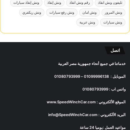
تليفون ونش انقاذ
رقم ونش انقاذ
ونش إنقاذ
ونش إنقاذ سيارات
ونش المرور
ونش امان
ونش رفع سيارات
ونش ريكفري
ونش سيارات
ونش عربية
اتصل
خدماتنا في جميع أنحاء جمهورية مصر العربية
الموبايل :
01099996138
–
01080793999
واتس اب :
01080793999
الموقع الألكتروني :
www.SpeedWinchCar.com
البريد الألكتروني :
info@SpeedWinchCar.com
مواعيد العمل :يوميا 24 ساعة