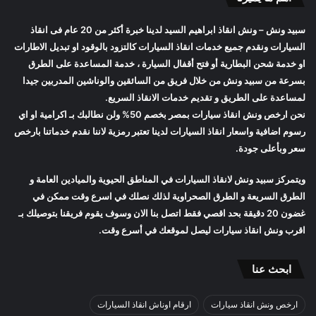
سبيد ونش
– ونش انقاذ ابراهيم السيد لدينا خبرة أكثر من 20 عام فى انقاذ
السيارات ونقدم جميع خدمات انقاذ السيارات كالتزود بالوقود او تبديل الاطارات
او خدمة شحن البطارية أو فتح أقفال السيارة ، خدمة المساعدة على الطرق
بسرعة من
سبيد ونش
من خلال فريق من السائقين والوناشين المدربين جيدا
لمساعدة على الطريق و تقديم خدمات الانقاذ السريع.
نحن ارخص
ونش انقاذ سيارات
بمصر بخصم 50% ولن نطالبك بـ اكرامية او اي
رسوم اضافية واسعار
انقاذ السيارات
لدينا تعتبر رمزية لاننا نقدم خدماتنا بارخص
سعر وبأعلى جودة.
ويتمركز
سبيد ونش
لانقاذ السيارات في المناطق الحيوية والميادين العامة و
الطرق السريعة و الطرق الصحراوية لذلك نصلك في اسرع وقت ممكن في
غضون 20 دقيقة بحد اقصي فقط اتصل بنا الان وسوف يقوم فريقنا بتوصيلك بـ
اقرب
ونش انقاذ سيارات
ليصل لموقعك في أسرع وقت.
ابحث عنا
ارخص ونش انقاذ سيارات
ارقام اوناش انقاذ السيارات