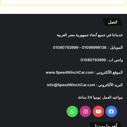
اتصل
خدماتنا في جميع أنحاء جمهورية مصر العربية
الموبايل :
01099996138
–
01080793999
واتس اب :
01080793999
الموقع الألكتروني :
www.SpeedWinchCar.com
البريد الألكتروني :
info@SpeedWinchCar.com
مواعيد العمل :يوميا 24 ساعة
فيسبوك
يوتيوب
انستقرام
واتساب
أهم ما يميزنا