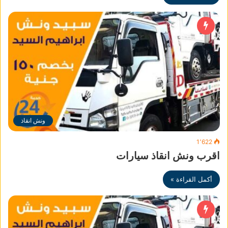
ونش انقاذ
1٬622
اقرب ونش انقاذ سيارات
أكمل القراءة »