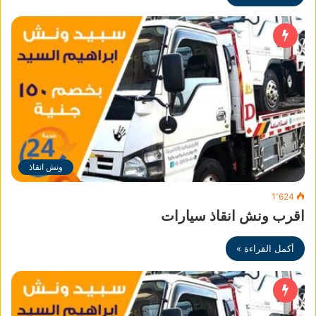
ونش انقاذ
1٬624
اقرب ونش انقاذ سيارات
أكمل القراءة »