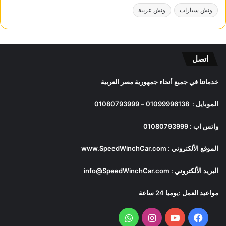
ونش سيارات
ونش عربية
اتصل
خدماتنا في جميع أنحاء جمهورية مصر العربية
الموبايل :
01099996138
–
01080793999
واتس اب :
01080793999
الموقع الألكتروني :
www.SpeedWinchCar.com
البريد الألكتروني :
info@SpeedWinchCar.com
مواعيد العمل :يوميا 24 ساعة
فيسبوك
يوتيوب
انستقرام
واتساب