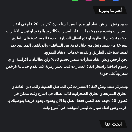
أهم ما يميزنا
سبيد ونش
– ونش انقاذ ابراهيم السيد لدينا خبرة أكثر من 20 عام فى انقاذ
السيارات ونقدم جميع خدمات انقاذ السيارات كالتزود بالوقود او تبديل الاطارات
او خدمة شحن البطارية أو فتح أقفال السيارة ، خدمة المساعدة على الطرق
بسرعة من
سبيد ونش
من خلال فريق من السائقين والوناشين المدربين جيدا
لمساعدة على الطريق و تقديم خدمات الانقاذ السريع.
نحن ارخص
ونش انقاذ سيارات
بمصر بخصم 50% ولن نطالبك بـ اكرامية او اي
رسوم اضافية واسعار
انقاذ السيارات
لدينا تعتبر رمزية لاننا نقدم خدماتنا بارخص
سعر وبأعلى جودة.
ويتمركز
سبيد ونش
لانقاذ السيارات في المناطق الحيوية والميادين العامة و
الطرق السريعة و الطرق الصحراوية لذلك نصلك في اسرع وقت ممكن في
غضون 20 دقيقة بحد اقصي فقط اتصل بنا الان وسوف يقوم فريقنا بتوصيلك بـ
اقرب
ونش انقاذ سيارات
ليصل لموقعك في أسرع وقت.
ابحث عنا