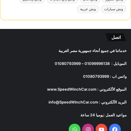
ونش سيارات
ونش عربية
اتصل
خدماتنا في جميع أنحاء جمهورية مصر العربية
الموبايل :
01099996138
–
01080793999
واتس اب :
01080793999
الموقع الألكتروني :
www.SpeedWinchCar.com
البريد الألكتروني :
info@SpeedWinchCar.com
مواعيد العمل :يوميا 24 ساعة
فيسبوك
يوتيوب
انستقرام
واتساب