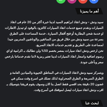
أهم ما يميزنا
سبيد ونش
– ونش انقاذ ابراهيم السيد لدينا خبرة أكثر من 20 عام فى انقاذ
السيارات ونقدم جميع خدمات انقاذ السيارات كالتزود بالوقود او تبديل الاطارات
او خدمة شحن البطارية أو فتح أقفال السيارة ، خدمة المساعدة على الطرق
بسرعة من
سبيد ونش
من خلال فريق من السائقين والوناشين المدربين جيدا
لمساعدة على الطريق و تقديم خدمات الانقاذ السريع.
نحن ارخص
ونش انقاذ سيارات
بمصر بخصم 50% ولن نطالبك بـ اكرامية او اي
رسوم اضافية واسعار
انقاذ السيارات
لدينا تعتبر رمزية لاننا نقدم خدماتنا بارخص
سعر وبأعلى جودة.
ويتمركز
سبيد ونش
لانقاذ السيارات في المناطق الحيوية والميادين العامة و
الطرق السريعة و الطرق الصحراوية لذلك نصلك في اسرع وقت ممكن في
غضون 20 دقيقة بحد اقصي فقط اتصل بنا الان وسوف يقوم فريقنا بتوصيلك بـ
اقرب
ونش انقاذ سيارات
ليصل لموقعك في أسرع وقت.
ابحث عنا