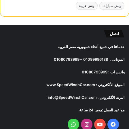
ونش سيارات
ونش عربية
اتصل
خدماتنا في جميع أنحاء جمهورية مصر العربية
الموبايل :
01099996138
–
01080793999
واتس اب :
01080793999
الموقع الألكتروني :
www.SpeedWinchCar.com
البريد الألكتروني :
info@SpeedWinchCar.com
مواعيد العمل :يوميا 24 ساعة
فيسبوك
يوتيوب
انستقرام
واتساب