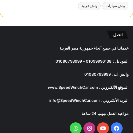
ونش سيارات
ونش عربية
اتصل
خدماتنا في جميع أنحاء جمهورية مصر العربية
الموبايل :
01099996138
–
01080793999
واتس اب :
01080793999
الموقع الألكتروني :
www.SpeedWinchCar.com
البريد الألكتروني :
info@SpeedWinchCar.com
مواعيد العمل :يوميا 24 ساعة
فيسبوك
يوتيوب
انستقرام
واتساب