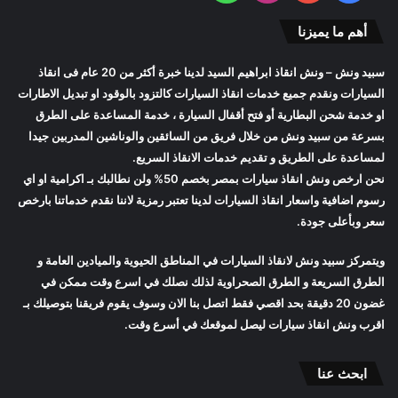
أهم ما يميزنا
سبيد ونش
– ونش انقاذ ابراهيم السيد لدينا خبرة أكثر من 20 عام فى انقاذ
السيارات ونقدم جميع خدمات انقاذ السيارات كالتزود بالوقود او تبديل الاطارات
او خدمة شحن البطارية أو فتح أقفال السيارة ، خدمة المساعدة على الطرق
بسرعة من
سبيد ونش
من خلال فريق من السائقين والوناشين المدربين جيدا
لمساعدة على الطريق و تقديم خدمات الانقاذ السريع.
نحن ارخص
ونش انقاذ سيارات
بمصر بخصم 50% ولن نطالبك بـ اكرامية او اي
رسوم اضافية واسعار
انقاذ السيارات
لدينا تعتبر رمزية لاننا نقدم خدماتنا بارخص
سعر وبأعلى جودة.
ويتمركز
سبيد ونش
لانقاذ السيارات في المناطق الحيوية والميادين العامة و
الطرق السريعة و الطرق الصحراوية لذلك نصلك في اسرع وقت ممكن في
غضون 20 دقيقة بحد اقصي فقط اتصل بنا الان وسوف يقوم فريقنا بتوصيلك بـ
اقرب
ونش انقاذ سيارات
ليصل لموقعك في أسرع وقت.
ابحث عنا