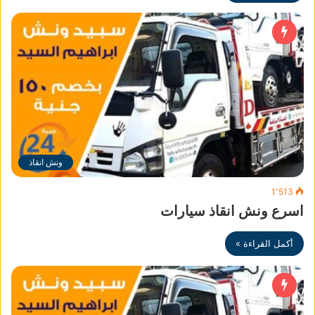
ونش انقاذ
1٬513
اسرع ونش انقاذ سيارات
أكمل القراءة »