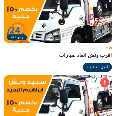
ونش انقاذ
1٬622
اقرب ونش انقاذ سيارات
أكمل القراءة »