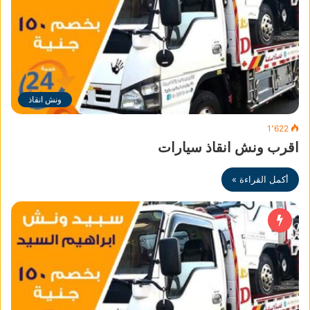
ونش انقاذ
1٬622
اقرب ونش انقاذ سيارات
أكمل القراءة »