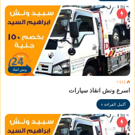
ونش انقاذ
1٬513
اسرع ونش انقاذ سيارات
أكمل القراءة »