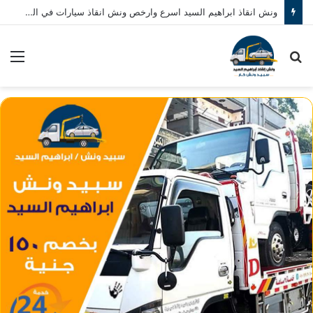
ونش انقاذ ابراهيم السيد اسرع وارخص ونش انقاذ سيارات في المنصورة نصلك في خلال 10 دقائق بحد اقصي اتصل بنا الان 01080793999
بحث
الق
عن