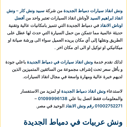
ونش انقاذ سيارات دمياط الجديدة
من شركة
سبيد ونش كار – ونش
انقاذ ابراهيم السيد
لأوناش انقاذ السيارات تعتبر واحد من
أفضل
اوناش الانقاذ
في دمياط الجديدة التي تتميز بامكانيات عالية وتقنية
حديثة عالمية مما تتمكن من حمل السيارة التي حدث لها عطل على
الطريق ونقلها إلى أي مكان يريده العميل سواء الى ورشة صيانة او
ميكانيكي او توكيل او الى اى مكان اخر .
لذلك نقدم خدمة
ونش انقاذ سيارات في دمياط الجديدة
باعلي جودة
و بأقل سعر تحت إشراف مجموعة من السائقين المتميزين الذين
لديهم خبرة عالية ومهارة واسعة في مجال انقاذ السيارات.
لاستدعاء
ونش انقاذ دمياط الجديدة
او لمزيد من الاستفسار
والمعلومات فقط اتصل بنا علي
01099996138
–
01002752271
رقم ونش الانقاذ
الوحيد في مصر.
ونش عربيات في دمياط الجديدة