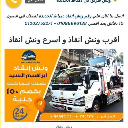
ونش طريق في دمياط الجديدة
.
اتصل بنا الان علي
رقم ونش انقاذ دمياط الجديدة
لنصلك في غصون
10 دقائق بحد اقصي
01099996138
–
01002752271
اقرب ونش انقاذ و اسرع ونش انقاذ
ونش انقاذ