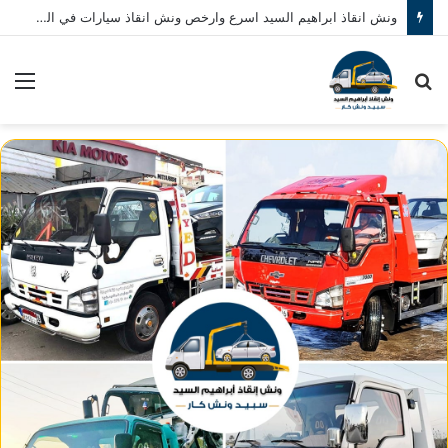
ونش انقاذ ابراهيم السيد اسرع وارخص ونش انقاذ سيارات في المنصورة نصلك في خلال 10 دقائق بحد اقصي اتصل بنا الان 01080793999
بحث
الق
عن