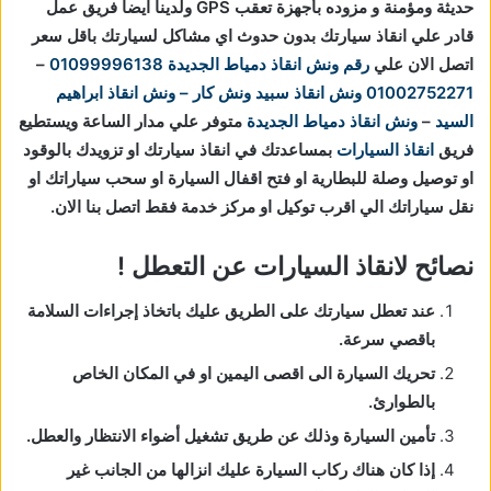
حديثة ومؤمنة و مزوده بأجهزة تعقب GPS ولدينا ايضا فريق عمل
قادر علي انقاذ سيارتك بدون حدوث اي مشاكل لسيارتك باقل سعر
اتصل الان علي
رقم ونش انقاذ دمياط الجديدة
01099996138
–
01002752271
ونش انقاذ
سبيد ونش كار – ونش انقاذ ابراهيم
السيد
–
ونش انقاذ دمياط الجديدة
متوفر علي مدار الساعة ويستطيع
فريق
انقاذ السيارات
بمساعدتك في انقاذ سيارتك او تزويدك بالوقود
او توصيل وصلة للبطارية او فتح اقفال السيارة او سحب سياراتك او
نقل سياراتك الي اقرب توكيل او مركز خدمة فقط اتصل بنا الان.
نصائح لانقاذ السيارات عن التعطل !
عند تعطل سيارتك على الطريق عليك باتخاذ إجراءات السلامة
باقصي سرعة.
تحريك السيارة الى اقصى اليمين او في المكان الخاص
بالطوارئ.
تأمين السيارة وذلك عن طريق تشغيل أضواء الانتظار والعطل.
إذا كان هناك ركاب السيارة عليك انزالها من الجانب غير