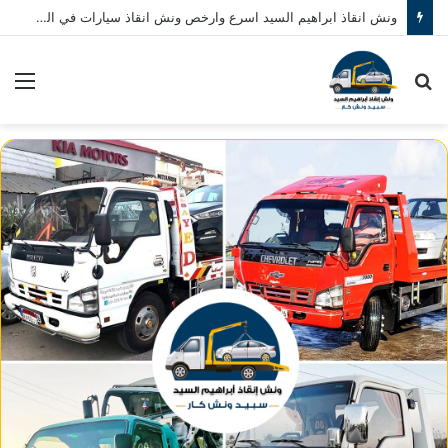
ونش انقاذ ابراهيم السيد اسرع وارخص ونش انقاذ سيارات في المنصورة نصلك في خلال 10 دقائق بحد اقصي اتصل بنا الان 01080793999
بحث
الق
عن