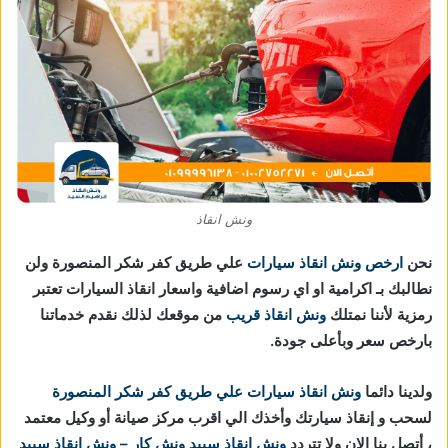
ونش انقاذ
نحن
ارخص ونش انقاذ سيارات
علي طريق كفر شكر المنصورة ولن
نطالبك بـ اكرامية او اي رسوم اضافية واسعار انقاذ السيارات تعتبر
رمزية لأننا نمتلك
ونش انقاذ قريب
من موقعك لذلك نقدم خدماتنا
بارخص سعر وبأعلى جودة.
ولدينا دائما
ونش انقاذ سيارات علي طريق كفر شكر المنصورة
لسحب و إنقاذ سيارتك وأخذك الي اقرب مركز صيانة أو وكيل معتمد
، أتصل بنا الان ولا تتردد
ونش انقاذ
سبيد ونش كار – ونش انقاذ
سبيد