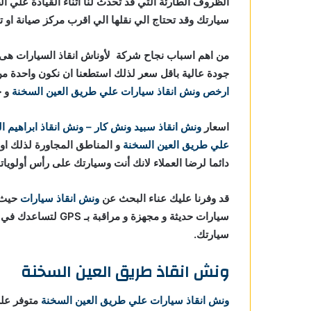
الظروف الطارئة التي قد تحدث لنا اثناء القيادة علي
سيارتك وقد تحتاج الي نقلها الي اقرب مركز صيانة او ت
ي طريق
من اهم اسباب نجاح شركة لأوناش انقاذ السيارات هى خ
طريق
جودة عالية باقل سعر لذلك استطعنا ان نكون واحدة
ارخص ونش انقاذ سيارات علي طريق العين السخنة
و ج
لي طريق
اسعار
ونش انقاذ
سبيد ونش كار – ونش انقاذ ابراهيم ا
علي طريق العين السخنة
و المناطق المجاورة لذلك اون
علي طريق
دائما لرضا العملاء لانك أنت وسيارتك على رأس أولوياتن
طريق
قد وفرنا عليك عناء البحث عن
ونش انقاذ سيارات
حيث ا
سيارات حديثة و مجهزة
طريق
سيارتك.
ونش انقاذ طريق العين السخنة
ونش انقاذ سيارات علي طريق العين السخنة