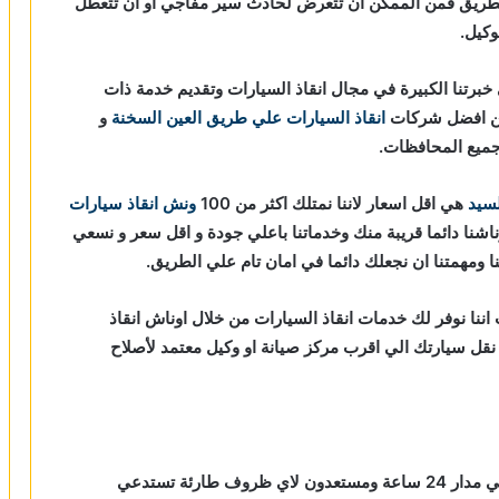
 الطريق فمن الممكن ان تتعرض لحادث سير مفاجي او ان تتعطل
وكيل.
برتنا الكبيرة في مجال انقاذ السيارات وتقديم خدمة ذات
 من افضل شركات
انقاذ السيارات علي طريق العين السخنة
و
ميع المحافظات.
لسيد
هي اقل اسعار لاننا نمتلك اكثر من 100
ونش انقاذ سيارات
اشنا دائما قريبة منك وخدماتنا باعلي جودة و اقل سعر و نسعي
ا ومهمتنا ان نجعلك دائما في امان تام علي الطريق.
ننا نوفر لك خدمات انقاذ السيارات من خلال اوناش انقاذ
 و مراقبة بـ GPS لتساعدك في نقل سيارتك الي اقرب مركز صيانة او وكيل معتمد لأصلاح
متوفر علي مدار 24 ساعة ومستعدون لاي ظروف طارئة تستدعي