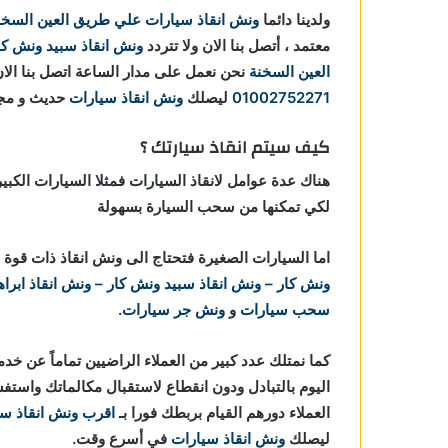
ولدينا دائما
ونش انقاذ سيارات علي طريق العين السخن
معتمد ، أتصل بنا الان ولا تتردد
ونش انقاذ
سبيد ونش كار
العين السخنة
نحن نعمل على مدار الساعة اتصل بنا ال
01002752271
ليصلك
ونش انقاذ سيارات
حديث و مجه
كيف سيتم انقاذ سيارتك ؟
هناك عدة عوامل لانقاذ السيارات فمثلا السيارات الكبي
لكي تمكنها من سحب السيارة بسهولة
اما السيارات الصغيرة فتحتاج الى ونش انقاذ ذات ق
ونش كار – ونش انقاذ
سبيد ونش كار – ونش انقاذ ابراه
سحب سيارات
و
ونش جر سيارات
.
كما نمتلك عدد كبير من العملاء الراضيين تماماً عن خد
اليوم بالتبادل ودون انقطاع لاستقبال مكالماتك وا
العملاء دورهم القيام بربطك فورا بـ
اقرب ونش انقاذ سي
ليصلك
ونش انقاذ سيارات
في أسرع وقت.