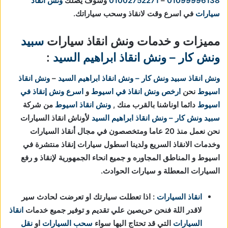
01099996138
–
01002752271
وسوف يصلك
ونش انقاذ
سيارات
في اسرع وقت لانقاذ وسحب سياراتك.
مميزات و خدمات ونش انقاذ سيارات
سبيد
ونش كار – ونش انقاذ ابراهيم السيد
:
ونش انقاذ
سبيد ونش كار – ونش انقاذ ابراهيم السيد
–
ونش انقاذ
اسيوط
نحن
ارخص ونش انقاذ في اسيوط
و
اسرع ونش إنقاذ في
اسيوط
دائما اوناشنا بالقرب منك ,
ونش انقاذ اسيوط
من شركة
سبيد ونش كار – ونش انقاذ ابراهيم السيد
لأوناش انقاذ السيارات
نحن نعمل منذ 20 عاما ومتخصصون في مجال أنقاذ السيارات
وخدمات الانقاذ السريع ولدينا اسطول سيارات إنقاذ منتشرة في
اسيوط و المناطق المجاوره و جميع انحاء الجمهورية لإنقاذ و رفع
السيارات المعطلة و سيارات الحوادث.
انقاذ السيارات
: اذا تعطلت سيارتك او تعرضت لحادث سير
لاقدر اللة فنحن حريصين علي تقديم و توفير جميع خدمات
انقاذ
السيارات
التي قد تحتاج اليها سواء
سحب السيارات
او
نقل