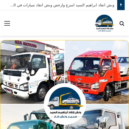
ونش انقاذ ابراهيم السيد اسرع وارخص ونش انقاذ سيارات في المنصورة نصلك في خلال 10 دقائق بحد اقصي اتصل بنا الان 01080793999
بحث
الق
عن