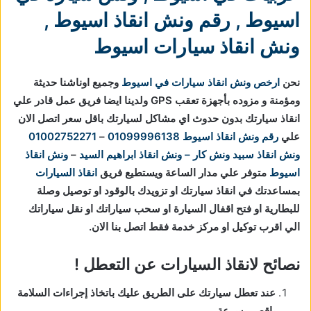
اسيوط
,
رقم ونش انقاذ اسيوط
,
ونش انقاذ سيارات اسيوط
نحن
ارخص ونش انقاذ سيارات في اسيوط
وجميع اوناشنا حديثة
ومؤمنة و مزوده بأجهزة تعقب GPS ولدينا ايضا فريق عمل قادر علي
انقاذ سيارتك بدون حدوث اي مشاكل لسيارتك باقل سعر اتصل الان
علي
رقم ونش انقاذ اسيوط
01099996138
–
01002752271
ونش انقاذ
سبيد ونش كار – ونش انقاذ ابراهيم السيد
–
ونش انقاذ
اسيوط
متوفر علي مدار الساعة ويستطيع فريق
انقاذ السيارات
بمساعدتك في انقاذ سيارتك او تزويدك بالوقود او توصيل وصلة
للبطارية او فتح اقفال السيارة او سحب سياراتك او نقل سياراتك
الي اقرب توكيل او مركز خدمة فقط اتصل بنا الان.
نصائح لانقاذ السيارات عن التعطل !
عند تعطل سيارتك على الطريق عليك باتخاذ إجراءات السلامة
باقصي سرعة.