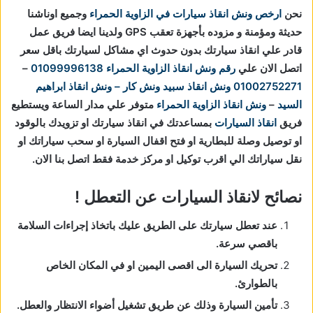
نحن
ارخص ونش انقاذ سيارات في الزاوية الحمراء
وجميع اوناشنا
حديثة ومؤمنة و مزوده بأجهزة تعقب GPS ولدينا ايضا فريق عمل
قادر علي انقاذ سيارتك بدون حدوث اي مشاكل لسيارتك باقل سعر
اتصل الان علي
رقم ونش انقاذ الزاوية الحمراء
01099996138
–
01002752271
ونش انقاذ
سبيد ونش كار – ونش انقاذ ابراهيم
السيد
–
ونش انقاذ الزاوية الحمراء
متوفر علي مدار الساعة ويستطيع
فريق
انقاذ السيارات
بمساعدتك في انقاذ سيارتك او تزويدك بالوقود
او توصيل وصلة للبطارية او فتح اقفال السيارة او سحب سياراتك او
نقل سياراتك الي اقرب توكيل او مركز خدمة فقط اتصل بنا الان.
نصائح لانقاذ السيارات عن التعطل !
عند تعطل سيارتك على الطريق عليك باتخاذ إجراءات السلامة
باقصي سرعة.
تحريك السيارة الى اقصى اليمين او في المكان الخاص
بالطوارئ.
تأمين السيارة وذلك عن طريق تشغيل أضواء الانتظار والعطل.