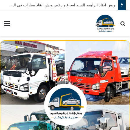
ونش انقاذ ابراهيم السيد اسرع وارخص ونش انقاذ سيارات في المنصورة نصلك في خلال 10 دقائق بحد اقصي اتصل بنا الان 01080793999
بحث
الق
عن