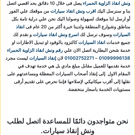
ونش انقاذ الزاوية الحمراء
يصل فى خلال 10 دقائق بحد اقصي اتصل
بنا و سنرسل اليك
اقرب ونش انقاذ سيارات
من موقعك علي الفور
أو ارسل لنا موقعك لسهولة وصولنا اليك نحن علي دراية تامة بكل
مناطق وشوارع المنطقة ولدينا خبرة أكثر من 20 عام فى
انقاذ
السيارات
وسوف نرسل لك
اسرع ونش انقاذ سيارات
و نقدم لك
جميع خدمات
انقاذ السيارات
كالتزود بالوقود او تبديل الاطارات او
خدمة شحن البطارية اتصل الان علي
رقم ونش انقاذ الزاوية الحمراء
01099996138
–
01002752271
لان
إنقاذ السيارات
ليست مجرد
خدمة نقدمها للعميل مقابل مبلغ مادي بل هي خدمة تهدف في
المقام الاول إلى إنقاذ أصحاب السيارات المعطلة ومساعدتهم على
نقلها إلى أقرب ميكانيكي لإصلاحها فإننا نحرص على تقديم أرقى
مستويات الخدمة باسعار منخفضة.
نحن متواجدون دائمًا للمساعدة اتصل لطلب
ونش إنقاذ سيارات.