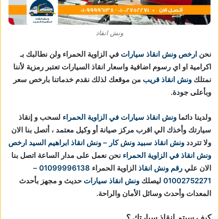
ونش انقاذ
نحن
ارخص ونش انقاذ سيارات
في الزاوية الحمراء ولن نطالبك بـ
اكرامية او اي رسوم اضافية واسعار انقاذ السيارات تعتبر رمزية لأننا
نمتلك
ونش انقاذ قريب
من موقعك لذلك نقدم خدماتنا بارخص سعر
وبأعلى جودة.
ولدينا دائما
ونش انقاذ سيارات في الزاوية الحمراء
لسحب و إنقاذ
سيارتك وأخذك الي اقرب مركز صيانة أو وكيل معتمد ، أتصل بنا الان
ولا تتردد
ونش انقاذ
سبيد ونش كار – ونش انقاذ ابراهيم السيد
ارخص
ونش انقاذ في الزاوية الحمراء
نحن نعمل على مدار الساعة اتصل بنا
الان علي
رقم ونش انقاذ
الزاوية الحمراء
01099996138
–
01002752271
ليصلك
ونش انقاذ سيارات
حديث و مجهز بأحدث
المعدات وأحدث وسائل الأمان والراحة.
كيف سيتم انقاذ سيارتك ؟