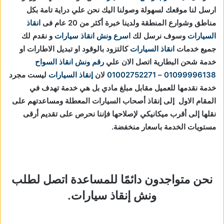
ارسل لنا موقعك لسهولة وصولنا اليك نحن علي دراية تامة بكل
مناطق وشوارع المنطقة ولدينا خبرة أكثر من 20 عام فى
انقاذ
السيارات
وسوف نرسل لك
اسرع ونش انقاذ سيارات
و نقدم لك
جميع خدمات
انقاذ السيارات
كالتزود بالوقود او تبديل الاطارات او
خدمة شحن البطارية اتصل الان علي
رقم ونش انقاذ السواح
01099996138
–
01002752271
لان
إنقاذ السيارات
ليست مجرد
خدمة نقدمها للعميل مقابل مبلغ مادي بل هي خدمة تهدف في
المقام الاول إلى إنقاذ أصحاب السيارات المعطلة ومساعدتهم على
نقلها إلى أقرب ميكانيكي لإصلاحها فإننا نحرص على تقديم أرقى
مستويات الخدمة باسعار منخفضة.
نحن متواجدون دائمًا للمساعدة اتصل لطلب
ونش إنقاذ سيارات.