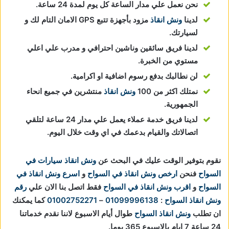
نحن نعمل علي مدار الساعة كل يوم لمدة 24 ساعة.
لدينا
ونش انقاذ
مزود بأجهزة تتبع GPS الامان التام لك و
لسيارتك.
لدينا فريق سائقين وناشين احترافي و مدرب علي اعلي
مستوي من الخبرة.
لن نطالبك بدفع رسوم اضافية او اكرامية.
نمتلك اكثر من 100
ونش انقاذ
منتشرين في جميع انحاء
الجمهورية.
لدينا فريق خدمة عملاء يعمل علي مدار 24 ساعة لتلقي
اتصالاتك والقيام بدعمك في اي وقت خلال اليوم.
نقوم بتوفير الوقت عليك في البحث عن
ونش انقاذ سيارات في
السواح
فنحن
ارخص ونش انقاذ في السواح
و
اسرع ونش انقاذ في
السواح
و
اقرب ونش انقاذ في السواح
فقط اتصل بنا الان علي
رقم
ونش انقاذ السواح
:
01099996138
–
01002752271
كما يمكنك
ان تطلب
ونش انقاذ السواح
طوال أيام الاسبوع لاننا نقدم خدماتنا
24 ساعة 7 ايام بالاسبوع 365 يوما.