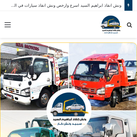
ونش انقاذ ابراهيم السيد اسرع وارخص ونش انقاذ سيارات في المنصورة نصلك في خلال 10 دقائق بحد اقصي اتصل بنا الان 01080793999
بحث
الق
عن