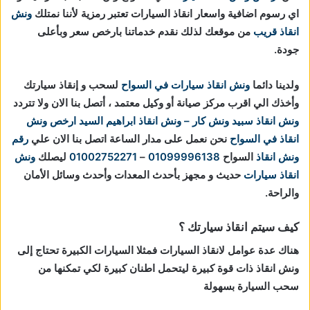
اي رسوم اضافية واسعار انقاذ السيارات تعتبر رمزية لأننا نمتلك
ونش
انقاذ قريب
من موقعك لذلك نقدم خدماتنا بارخص سعر وبأعلى
جودة.
ولدينا دائما
ونش انقاذ سيارات في السواح
لسحب و إنقاذ سيارتك
وأخذك الي اقرب مركز صيانة أو وكيل معتمد ، أتصل بنا الان ولا تتردد
ونش انقاذ
سبيد ونش كار – ونش انقاذ ابراهيم السيد
ارخص ونش
انقاذ في السواح
نحن نعمل على مدار الساعة اتصل بنا الان علي
رقم
ونش انقاذ
السواح
01099996138
–
01002752271
ليصلك
ونش
انقاذ سيارات
حديث و مجهز بأحدث المعدات وأحدث وسائل الأمان
والراحة.
كيف سيتم انقاذ سيارتك ؟
هناك عدة عوامل لانقاذ السيارات فمثلا السيارات الكبيرة تحتاج إلى
ونش انقاذ ذات قوة كبيرة ليتحمل اطنان كبيرة لكي تمكنها من
سحب السيارة بسهولة