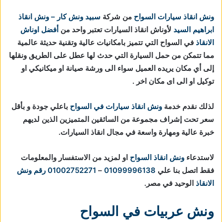
ونش انقاذ سيارات السواح
من شركة
سبيد ونش كار – ونش انقاذ
ابراهيم السيد
لأوناش انقاذ السيارات تعتبر واحد من
أفضل اوناش
الانقاذ
في السواح التي تتميز بامكانيات عالية وتقنية حديثة عالمية
مما تتمكن من حمل السيارة التي حدث لها عطل على الطريق ونقلها
إلى أي مكان يريده العميل سواء الى ورشة صيانة او ميكانيكي او
توكيل او الى اى مكان اخر .
لذلك نقدم خدمة
ونش انقاذ سيارات في السواح
باعلي جودة و بأقل
سعر تحت إشراف مجموعة من السائقين المتميزين الذين لديهم
خبرة عالية ومهارة واسعة في مجال انقاذ السيارات.
لاستدعاء
ونش انقاذ السواح
او لمزيد من الاستفسار والمعلومات
فقط اتصل بنا علي
01099996138
–
01002752271
رقم ونش
الانقاذ
الوحيد في مصر.
ونش عربيات في السواح