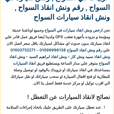
السواح
,
رقم ونش انقاذ السواح
,
ونش انقاذ سيارات السواح
نحن
ارخص ونش انقاذ سيارات في السواح
وجميع اوناشنا حديثة
ومؤمنة و مزوده بأجهزة تعقب GPS ولدينا ايضا فريق عمل قادر علي
انقاذ سيارتك بدون حدوث اي مشاكل لسيارتك باقل سعر اتصل الان
علي
رقم ونش انقاذ السواح
01099996138
–
01002752271
ونش انقاذ
سبيد ونش كار – ونش انقاذ ابراهيم السيد
–
ونش انقاذ
السواح
متوفر علي مدار الساعة ويستطيع فريق
انقاذ السيارات
بمساعدتك في انقاذ سيارتك او تزويدك بالوقود او توصيل وصلة
للبطارية او فتح اقفال السيارة او سحب سياراتك او نقل سياراتك
الي اقرب توكيل او مركز خدمة فقط اتصل بنا الان.
نصائح لانقاذ السيارات عن التعطل !
عند تعطل سيارتك على الطريق عليك باتخاذ إجراءات السلامة
باقصي سرعة.