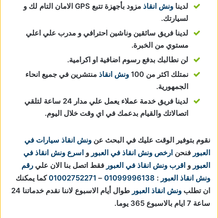
لدينا
ونش انقاذ
مزود بأجهزة تتبع GPS الامان التام لك و
لسيارتك.
لدينا فريق سائقين وناشين احترافي و مدرب علي اعلي
مستوي من الخبرة.
لن نطالبك بدفع رسوم اضافية او اكرامية.
نمتلك اكثر من 100
ونش انقاذ
منتشرين في جميع انحاء
الجمهورية.
لدينا فريق خدمة عملاء يعمل علي مدار 24 ساعة لتلقي
اتصالاتك والقيام بدعمك في اي وقت خلال اليوم.
نقوم بتوفير الوقت عليك في البحث عن
ونش انقاذ سيارات في
العبور
فنحن
ارخص ونش انقاذ في العبور
و
اسرع ونش انقاذ في
العبور
و
اقرب ونش انقاذ في العبور
فقط اتصل بنا الان علي
رقم
ونش انقاذ العبور
:
01099996138
–
01002752271
كما يمكنك
ان تطلب
ونش انقاذ العبور
طوال أيام الاسبوع لاننا نقدم خدماتنا 24
ساعة 7 ايام بالاسبوع 365 يوما.