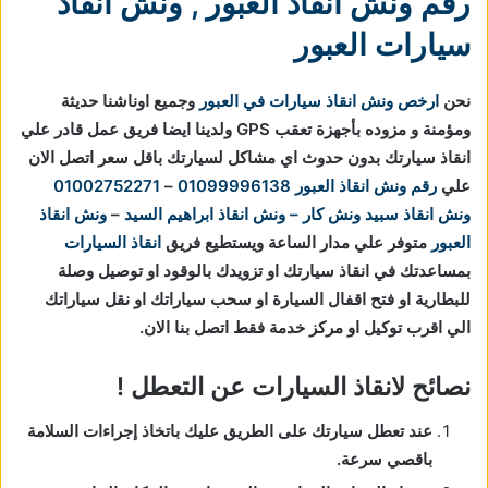
رقم ونش انقاذ العبور
,
ونش انقاذ
سيارات العبور
نحن
ارخص ونش انقاذ سيارات في العبور
وجميع اوناشنا حديثة
ومؤمنة و مزوده بأجهزة تعقب GPS ولدينا ايضا فريق عمل قادر علي
انقاذ سيارتك بدون حدوث اي مشاكل لسيارتك باقل سعر اتصل الان
علي
رقم ونش انقاذ العبور
01099996138
–
01002752271
ونش انقاذ
سبيد ونش كار – ونش انقاذ ابراهيم السيد
–
ونش انقاذ
العبور
متوفر علي مدار الساعة ويستطيع فريق
انقاذ السيارات
بمساعدتك في انقاذ سيارتك او تزويدك بالوقود او توصيل وصلة
للبطارية او فتح اقفال السيارة او سحب سياراتك او نقل سياراتك
الي اقرب توكيل او مركز خدمة فقط اتصل بنا الان.
نصائح لانقاذ السيارات عن التعطل !
عند تعطل سيارتك على الطريق عليك باتخاذ إجراءات السلامة
باقصي سرعة.