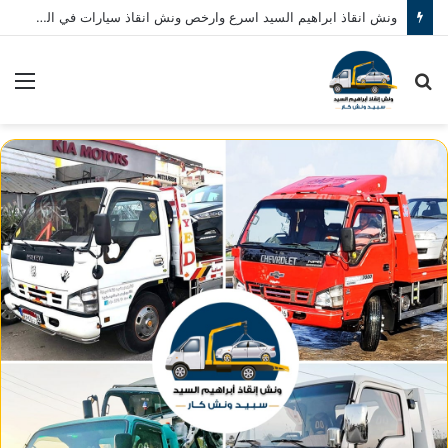
ونش انقاذ ابراهيم السيد اسرع وارخص ونش انقاذ سيارات في المنصورة نصلك في خلال 10 دقائق بحد اقصي اتصل بنا الان 01080793999
بحث
الق
عن