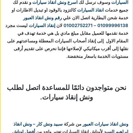
السيارات
وسوف نرسل لك
اسرع ونش انقاذ سيارات
و نقدم لك
جميع خدمات
انقاذ السيارات
كالتزود بالوقود او تبديل الاطارات او
خدمة شحن البطارية اتصل الان علي
رقم ونش انقاذ العبور
01099996138
–
01002752271
لان
إنقاذ السيارات
ليست مجرد
خدمة نقدمها للعميل مقابل مبلغ مادي بل هي خدمة تهدف في
المقام الاول إلى إنقاذ أصحاب السيارات المعطلة ومساعدتهم على
نقلها إلى أقرب ميكانيكي لإصلاحها فإننا نحرص على تقديم أرقى
مستويات الخدمة باسعار منخفضة.
نحن متواجدون دائمًا للمساعدة اتصل لطلب
ونش إنقاذ سيارات.
ونش انقاذ سيارات العبور
من شركة
سبيد ونش كار – ونش انقاذ
ابراهيم السيد
لأوناش انقاذ السيارات تعتبر واحد من
أفضل اوناش