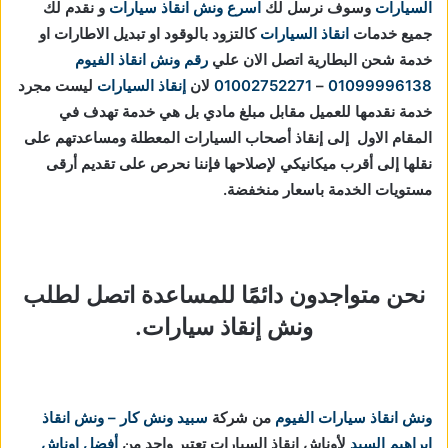
السيارات
وسوف نرسل لك
اسرع ونش انقاذ سيارات
و نقدم لك
جميع خدمات
انقاذ السيارات
كالتزود بالوقود او تبديل الاطارات او
خدمة شحن البطارية اتصل الان علي
رقم ونش انقاذ الفيوم
01099996138
–
01002752271
لان
إنقاذ السيارات
ليست مجرد
خدمة نقدمها للعميل مقابل مبلغ مادي بل هي خدمة تهدف في
المقام الاول إلى إنقاذ أصحاب السيارات المعطلة ومساعدتهم على
نقلها إلى أقرب ميكانيكي لإصلاحها فإننا نحرص على تقديم أرقى
مستويات الخدمة باسعار منخفضة.
نحن متواجدون دائمًا للمساعدة اتصل لطلب
ونش إنقاذ سيارات.
ونش انقاذ سيارات الفيوم
من شركة
سبيد ونش كار – ونش انقاذ
ابراهيم السيد
لأوناش انقاذ السيارات تعتبر واحد من
أفضل اوناش