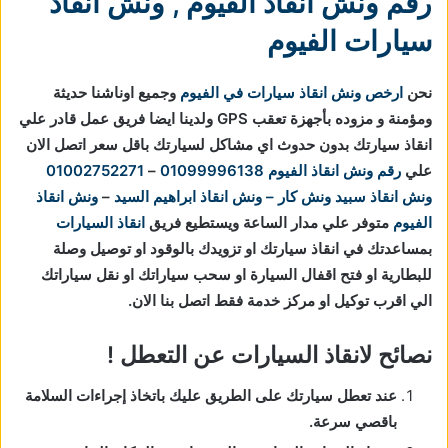
رقم ونش انقاذ الفيوم
,
ونش انقاذ
سيارات الفيوم
نحن
ارخص ونش انقاذ سيارات في الفيوم
وجميع اوناشنا حديثة
ومؤمنة و مزوده بأجهزة تعقب GPS ولدينا ايضا فريق عمل قادر علي
انقاذ سيارتك بدون حدوث اي مشاكل لسيارتك باقل سعر اتصل الان
علي
رقم ونش انقاذ الفيوم
01099996138
–
01002752271
ونش انقاذ
سبيد ونش كار – ونش انقاذ ابراهيم السيد
–
ونش انقاذ
الفيوم
متوفر علي مدار الساعة ويستطيع فريق
انقاذ السيارات
بمساعدتك في انقاذ سيارتك او تزويدك بالوقود او توصيل وصلة
للبطارية او فتح اقفال السيارة او سحب سياراتك او نقل سياراتك
الي اقرب توكيل او مركز خدمة فقط اتصل بنا الان.
نصائح لانقاذ السيارات عن التعطل !
عند تعطل سيارتك على الطريق عليك باتخاذ إجراءات السلامة
باقصي سرعة.