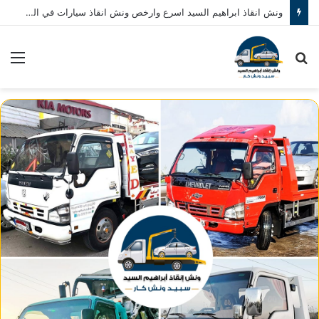
ونش انقاذ ابراهيم السيد اسرع وارخص ونش انقاذ سيارات في المنصورة نصلك في خلال 10 دقائق بحد اقصي اتصل بنا الان 01080793999
بحث
الق
عن