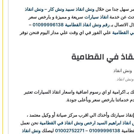
ر سهل جدا من خلال
ونش انقاذ
سبيد ونش كار – ونش انقاذ
تبحث عن خدمة
انقاذ سيارات
سريعة و مميزة و بارخص سعر
ل الاتصال بـ
رقم ونش انقاذ القطامية
01099996138
–
ي القطامية
علي الفور في اي وقت علي مدار اليوم فنحن نوفر
قاذ في القطامية
ونش انقاذ
بـ اكرامية او اي رسوم اضافية واسعار انقاذ السيارات تعتبر
 خدماتنا بارخص سعر وبأعلى جودة.
قاذ سيارتك وأخذك الي اقرب مركز صيانة أو وكيل معتمد ،
نقاذ ابراهيم السيد
ارخص ونش انقاذ في القطامية
نحن نعمل
طامية
01099996138
–
01002752271
ليصلك
ونش انقاذ