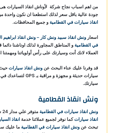
ي
من اهم اسباب نجاح شركة لأوناش انقاذ السيارات هى خ
جودة عالية باقل سعر لذلك استطعنا ان نكون واحدة
ي
انقاذ سيارات في القطامية
و جميع المحافظات.
اسعار
ونش انقاذ
سبيد ونش كار – ونش انقاذ ابراهيم ا
لقطامية
في القطامية
و المناطق المجاورة لذلك اوناشنا دائما 
قطامية
العملاء لانك أنت وسيارتك على رأس أولوياتنا ومهمتنا 
قد وفرنا عليك عناء البحث عن
ونش انقاذ سيارات
حيث ا
سيارات حديثة و مجهزة
سيارتك.
ونش انقاذ القطامية
ونش انقاذ سيارات في القطامية
متوفر علي مدار 24 ساعة ومستعدون لاي ظروف طارئة تستدعي الاستعانة بـ
انقاذ سيارات
كما نوفر لجميع عملائنا خدمة
انقاذ السيا
تبحث عن
ونش انقاذ سيارات في القطامية
ما عليك سو