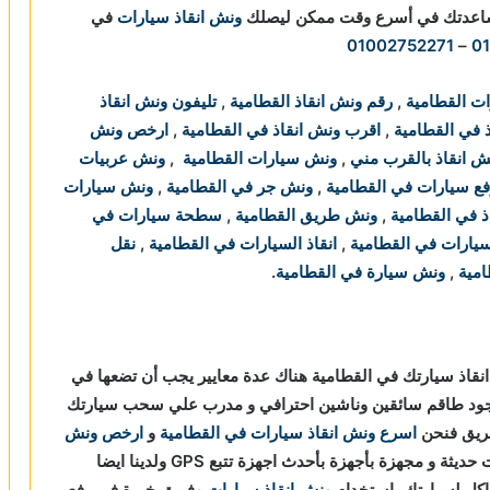
مساعدتك في أسرع وقت ممكن ليصلك
ونش انقاذ سيارات
في
01002752271
–
0
ات القطامية
,
رقم ونش انقاذ القطامية
,
تليفون ونش انقاذ
 في القطامية
,
اقرب ونش انقاذ في القطامية
,
ارخص ونش
ش انقاذ بالقرب مني
,
ونش سيارات القطامية
,
ونش عربيات
ع سيارات في القطامية
,
ونش جر في القطامية
,
ونش سيارات
ذ في القطامية
,
ونش طريق القطامية
,
سطحة سيارات في
يارات في القطامية
,
انقاذ السيارات في القطامية
,
نقل
مية
,
ونش سيارة في القطامية
.
نقاذ سيارتك في القطامية هناك عدة معايير يجب أن تضعها في
جود طاقم سائقين وناشين احترافي و مدرب علي سحب سيارتك
طريق فنحن
اسرع ونش انقاذ سيارات في القطامية
و
ارخص ونش
و سيارات حديثة و مجهزة بأجهزة بأحدث اجهزة تتبع GPS ولدينا ايضا
اكل لسيارتك باستخدام
ونش انقاذ سيارات
وفريق خبرة في رفع