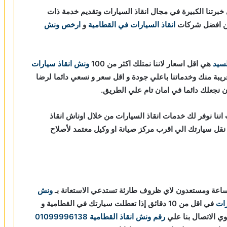
برتنا الكبيرة في مجال انقاذ السيارات وتقديم خدمة ذات
 من افضل شركات
انقاذ السيارات في القطامية
و
ارخص ونش
لسيد
هي اقل اسعار لاننا نمتلك اكثر من 100
ونش انقاذ سيارات
قريبة منك وخدماتنا باعلي جودة و اقل سعر و نسعي دائما لرضا
ان نجعلك دائما في امان تام علي الطريق.
ننا نوفر لك خدمات انقاذ السيارات من خلال اوناش انقاذ
 و مراقبة بـ GPS لتساعدك في نقل سيارتك الي اقرب مركز صيانة او وكيل معتمد لأصلاح
ونش
رات
في اقل من 10 دقائق
إذا تعطلت سيارتك في القطامية و
ي الاتصال بنا علي
رقم ونش انقاذ القطامية
01099996138