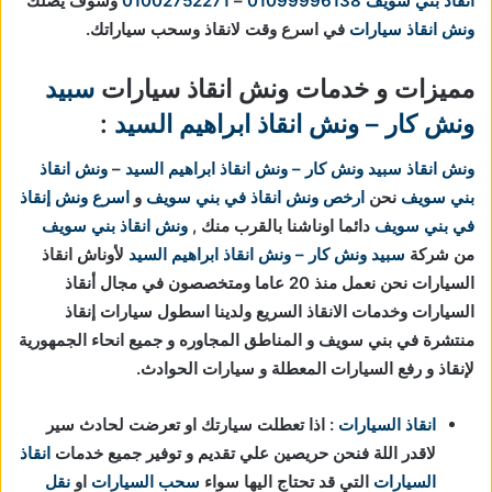
انقاذ بني سويف
01099996138
–
01002752271
وسوف يصلك
ونش انقاذ سيارات
في اسرع وقت لانقاذ وسحب سياراتك.
مميزات و خدمات ونش انقاذ سيارات
سبيد
ونش كار – ونش انقاذ ابراهيم السيد
:
ونش انقاذ
سبيد ونش كار – ونش انقاذ ابراهيم السيد
–
ونش انقاذ
بني سويف
نحن
ارخص ونش انقاذ في بني سويف
و
اسرع ونش إنقاذ
في بني سويف
دائما اوناشنا بالقرب منك ,
ونش انقاذ بني سويف
من شركة
سبيد ونش كار – ونش انقاذ ابراهيم السيد
لأوناش انقاذ
السيارات نحن نعمل منذ 20 عاما ومتخصصون في مجال أنقاذ
السيارات وخدمات الانقاذ السريع ولدينا اسطول سيارات إنقاذ
منتشرة في بني سويف و المناطق المجاوره و جميع انحاء الجمهورية
لإنقاذ و رفع السيارات المعطلة و سيارات الحوادث.
انقاذ السيارات
: اذا تعطلت سيارتك او تعرضت لحادث سير
لاقدر اللة فنحن حريصين علي تقديم و توفير جميع خدمات
انقاذ
السيارات
التي قد تحتاج اليها سواء
سحب السيارات
او
نقل