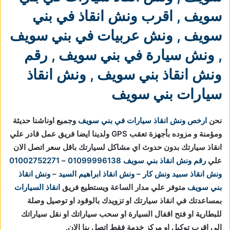
سويف
,
اقرب ونش انقاذ في بني
سويف
,
ونش عربيات في بني سويف
,
ونش سيارة في بني سويف
,
رقم
ونش انقاذ بني سويف
,
ونش انقاذ
سيارات بني سويف
نحن
ارخص ونش انقاذ سيارات في بني سويف
وجميع اوناشنا حديثة
ومؤمنة و مزوده بأجهزة تعقب GPS ولدينا ايضا فريق عمل قادر علي
انقاذ سيارتك بدون حدوث اي مشاكل لسيارتك باقل سعر اتصل الان
علي
رقم ونش انقاذ بني سويف
01099996138
–
01002752271
ونش انقاذ
سبيد ونش كار – ونش انقاذ ابراهيم السيد
–
ونش انقاذ
بني سويف
متوفر علي مدار الساعة ويستطيع فريق
انقاذ السيارات
بمساعدتك في انقاذ سيارتك او تزويدك بالوقود او توصيل وصلة
للبطارية او فتح اقفال السيارة او سحب سياراتك او نقل سياراتك
الي اقرب توكيل او مركز خدمة فقط اتصل بنا الان.