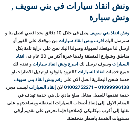
ونش انقاذ سيارات في بني سويف
,
ونش سيارة
ونش انقاذ بني سويف
يصل فى خلال 10 دقائق بحد اقصي اتصل بنا و
سنرسل اليك
اقرب ونش انقاذ سيارات
من موقعك علي الفور أو
ارسل لنا موقعك لسهولة وصولنا اليك نحن علي دراية تامة بكل
مناطق وشوارع المنطقة ولدينا خبرة أكثر من 20 عام فى
انقاذ
السيارات
وسوف نرسل لك
اسرع ونش انقاذ سيارات
و نقدم لك
جميع خدمات
انقاذ السيارات
كالتزود بالوقود او تبديل الاطارات او
خدمة شحن البطارية اتصل الان علي
رقم ونش انقاذ بني سويف
01099996138
–
01002752271
لان
إنقاذ السيارات
ليست مجرد
خدمة نقدمها للعميل مقابل مبلغ مادي بل هي خدمة تهدف في
المقام الاول إلى إنقاذ أصحاب السيارات المعطلة ومساعدتهم على
نقلها إلى أقرب ميكانيكي لإصلاحها فإننا نحرص على تقديم أرقى
مستويات الخدمة باسعار منخفضة.