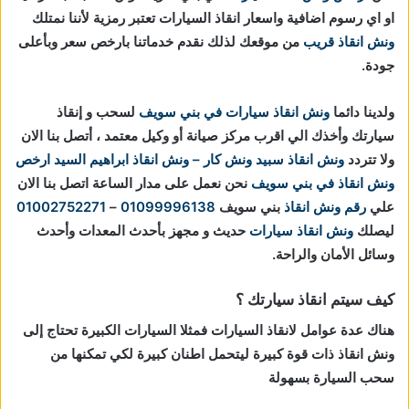
او اي رسوم اضافية واسعار انقاذ السيارات تعتبر رمزية لأننا نمتلك
ونش انقاذ قريب
من موقعك لذلك نقدم خدماتنا بارخص سعر وبأعلى
جودة.
ولدينا دائما
ونش انقاذ سيارات في بني سويف
لسحب و إنقاذ
سيارتك وأخذك الي اقرب مركز صيانة أو وكيل معتمد ، أتصل بنا الان
ولا تتردد
ونش انقاذ
سبيد ونش كار – ونش انقاذ ابراهيم السيد
ارخص
ونش انقاذ في بني سويف
نحن نعمل على مدار الساعة اتصل بنا الان
علي
رقم ونش انقاذ
بني سويف
01099996138
–
01002752271
ليصلك
ونش انقاذ سيارات
حديث و مجهز بأحدث المعدات وأحدث
وسائل الأمان والراحة.
كيف سيتم انقاذ سيارتك ؟
هناك عدة عوامل لانقاذ السيارات فمثلا السيارات الكبيرة تحتاج إلى
ونش انقاذ ذات قوة كبيرة ليتحمل اطنان كبيرة لكي تمكنها من
سحب السيارة بسهولة