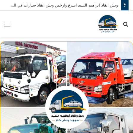
ونش انقاذ ابراهيم السيد اسرع وارخص ونش انقاذ سيارات في المنصورة نصلك في خلال 10 دقائق بحد اقصي اتصل بنا الان 01080793999
بحث
الق
عن