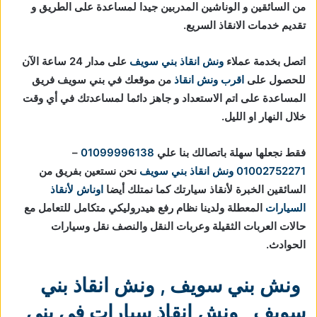
من السائقين و الوناشين المدربين جيدا لمساعدة على الطريق و
تقديم خدمات الانقاذ السريع.
اتصل بخدمة عملاء
ونش انقاذ بني سويف
على مدار 24 ساعة الآن
للحصول على
اقرب ونش انقاذ
من موقعك في بني سويف فريق
المساعدة على اتم الاستعداد و جاهز دائما لمساعدتك في أي وقت
خلال النهار او الليل.
فقط نجعلها سهلة باتصالك بنا علي
01099996138
–
01002752271
ونش انقاذ بني سويف
نحن نستعين بفريق من
السائقين الخبرة لأنقاذ سيارتك كما نمتلك أيضا
اوناش لأنقاذ
السيارات
المعطلة ولدينا نظام رفع هيدروليكي متكامل للتعامل مع
حالات العربات الثقيلة وعربات النقل والنصف نقل وسيارات
الحوادث.
ونش بني سويف
,
ونش انقاذ بني
سويف
,
ونش انقاذ سيارات في بني