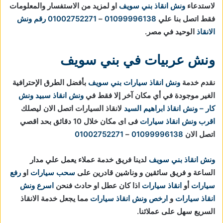
لاستدعاء
ونش انقاذ بني سويف
او لمزيد من الاستفسار والمعلومات
فقط اتصل بنا علي
01099996138
–
01002752271
رقم ونش
الانقاذ
الوحيد في مصر.
ونش عربيات في بني سويف
نقدم خدمة
ونش انقاذ سيارات بني سويف
بأفضل الطرق الإحترافية
الغير موجودة في أي مكان آخر إلا فقط في
ونش انقاذ
سبيد ونش
كار – ونش انقاذ ابراهيم السيد
لانقاذ السيارات اتصل الان ليصلك
اقرب ونش انقاذ سيارات
فى اى مكان خلال 10 دقائق بحد اقصي
اتصل الان
01099996138
–
01002752271
ونش انقاذ بني سويف
لدينا فريق خدمة عملاء يعمل علي مدار
الساعة و فريق سائقين و وناشين قادرين على
سحب سيارات
او
رفع
سيارات
أو
انقاذ سيارات
اذا كان عطل او حادث فنحن
اسرع ونش
انقاذ سيارات
و
ارخص ونش انقاذ سيارات
مما يجعل خدمة الانقاذ
السريع سهل على عملائنا.