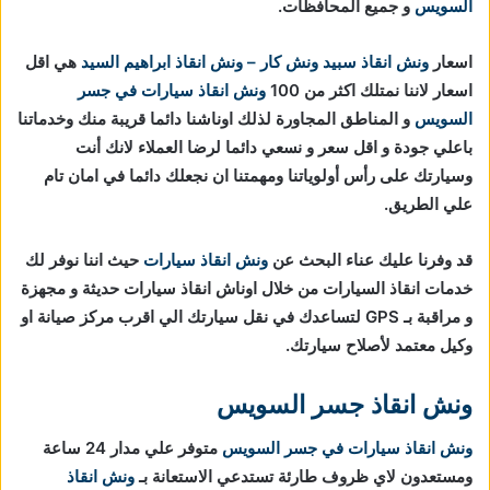
السويس
و جميع المحافظات.
اسعار
ونش انقاذ
سبيد ونش كار – ونش انقاذ ابراهيم السيد
هي اقل
اسعار لاننا نمتلك اكثر من 100
ونش انقاذ سيارات في جسر
السويس
و المناطق المجاورة لذلك اوناشنا دائما قريبة منك وخدماتنا
باعلي جودة و اقل سعر و نسعي دائما لرضا العملاء لانك أنت
وسيارتك على رأس أولوياتنا ومهمتنا ان نجعلك دائما في امان تام
علي الطريق.
قد وفرنا عليك عناء البحث عن
ونش انقاذ سيارات
حيث اننا نوفر لك
خدمات انقاذ السيارات من خلال اوناش انقاذ سيارات حديثة و مجهزة
و مراقبة بـ GPS لتساعدك في نقل سيارتك الي اقرب مركز صيانة او
وكيل معتمد لأصلاح سيارتك.
ونش انقاذ جسر السويس
ونش انقاذ سيارات في جسر السويس
متوفر علي مدار 24 ساعة
ومستعدون لاي ظروف طارئة تستدعي الاستعانة بـ
ونش انقاذ