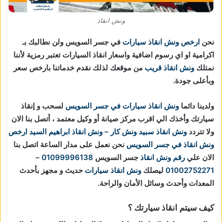
ونش انقاذ
نحن
ارخص ونش انقاذ سيارات
في جسر السويس ولن نطالبك بـ
اكرامية او اي رسوم اضافية واسعار انقاذ السيارات تعتبر رمزية لأننا
نمتلك
ونش انقاذ قريب
من موقعك لذلك نقدم خدماتنا بارخص سعر
وبأعلى جودة.
ولدينا دائما
ونش انقاذ سيارات في جسر السويس
لسحب و إنقاذ
سيارتك وأخذك الي اقرب مركز صيانة أو وكيل معتمد ، أتصل بنا الان
ولا تتردد
ونش انقاذ
سبيد ونش كار – ونش انقاذ ابراهيم السيد
ارخص
ونش انقاذ في جسر السويس
نحن نعمل على مدار الساعة اتصل بنا
الان علي
رقم ونش انقاذ
جسر السويس
01099996138
–
01002752271
ليصلك
ونش انقاذ سيارات
حديث و مجهز بأحدث
المعدات وأحدث وسائل الأمان والراحة.
كيف سيتم انقاذ سيارتك ؟