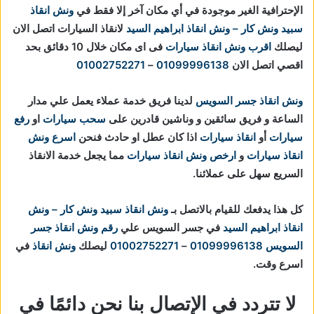
الإحترافية الغير موجودة في أي مكان آخر إلا فقط في
ونش انقاذ
سبيد ونش كار – ونش انقاذ ابراهيم السيد
لانقاذ السيارات اتصل الان
ليصلك
اقرب ونش انقاذ سيارات
فى اى مكان خلال 10 دقائق بحد
اقصي اتصل الان
01099996138
–
01002752271
ونش انقاذ جسر السويس
لدينا فريق خدمة عملاء يعمل علي مدار
الساعة و فريق سائقين و وناشين قادرين على
سحب سيارات
او
رفع
سيارات
أو
انقاذ سيارات
اذا كان عطل او حادث فنحن
اسرع ونش
انقاذ سيارات
و
ارخص ونش انقاذ سيارات
مما يجعل خدمة الانقاذ
السريع سهل على عملائنا.
كل هذا يدفعك للقيام بالاتصل بـ
ونش انقاذ
سبيد ونش كار – ونش
انقاذ ابراهيم السيد
في جسر السويس علي
رقم ونش انقاذ جسر
السويس
01099996138
–
01002752271
ليصلك
ونش انقاذ
في
اسرع وقت.
لا تتردد في الإتصال بنا نحن دائمًا في