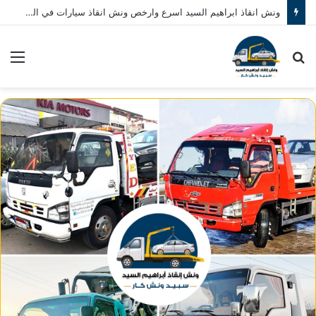
ونش انقاذ ابراهيم السيد اسرع وارخص ونش انقاذ سيارات في المنصورة نصلك في خلال 10 دقائق بحد اقصي اتصل بنا الان 01080793999
بحث
الق
عن