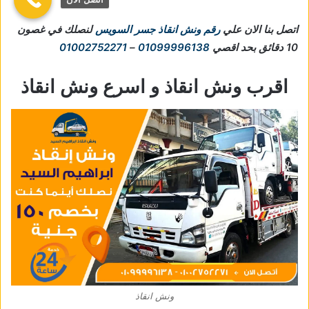
اتصل بنا الان علي
رقم ونش انقاذ جسر السويس
لنصلك في غصون
10 دقائق بحد اقصي
01099996138
–
01002752271
اقرب ونش انقاذ و اسرع ونش انقاذ
ونش انقاذ