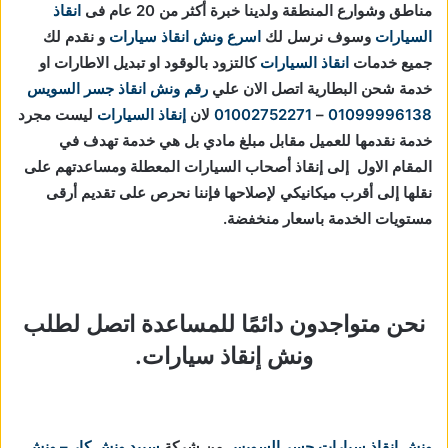
مناطق وشوارع المنطقة ولدينا خبرة أكثر من 20 عام فى
انقاذ
السيارات
وسوف نرسل لك
اسرع ونش انقاذ سيارات
و نقدم لك
جميع خدمات
انقاذ السيارات
كالتزود بالوقود او تبديل الاطارات او
خدمة شحن البطارية اتصل الان علي
رقم ونش انقاذ جسر السويس
01099996138
–
01002752271
لان
إنقاذ السيارات
ليست مجرد
خدمة نقدمها للعميل مقابل مبلغ مادي بل هي خدمة تهدف في
المقام الاول إلى إنقاذ أصحاب السيارات المعطلة ومساعدتهم على
نقلها إلى أقرب ميكانيكي لإصلاحها فإننا نحرص على تقديم أرقى
مستويات الخدمة باسعار منخفضة.
نحن متواجدون دائمًا للمساعدة اتصل لطلب
ونش إنقاذ سيارات.
ونش انقاذ سيارات جسر السويس
من شركة
سبيد ونش كار – ونش