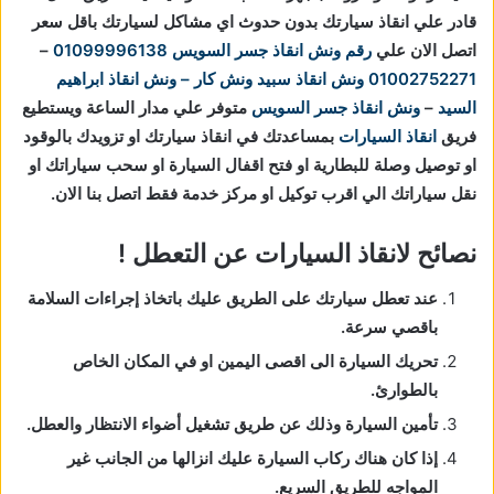
قادر علي انقاذ سيارتك بدون حدوث اي مشاكل لسيارتك باقل سعر
اتصل الان علي
رقم ونش انقاذ جسر السويس
01099996138
–
01002752271
ونش انقاذ
سبيد ونش كار – ونش انقاذ ابراهيم
السيد
–
ونش انقاذ جسر السويس
متوفر علي مدار الساعة ويستطيع
فريق
انقاذ السيارات
بمساعدتك في انقاذ سيارتك او تزويدك بالوقود
او توصيل وصلة للبطارية او فتح اقفال السيارة او سحب سياراتك او
نقل سياراتك الي اقرب توكيل او مركز خدمة فقط اتصل بنا الان.
نصائح لانقاذ السيارات عن التعطل !
عند تعطل سيارتك على الطريق عليك باتخاذ إجراءات السلامة
باقصي سرعة.
تحريك السيارة الى اقصى اليمين او في المكان الخاص
بالطوارئ.
تأمين السيارة وذلك عن طريق تشغيل أضواء الانتظار والعطل.
إذا كان هناك ركاب السيارة عليك انزالها من الجانب غير
المواجه للطريق السريع.