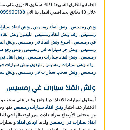
العامة و الطرق السريعة لذلك سنكون قادرون على 
خلال 10 دقائق بحد اقصي اتصل بنا الان
1099996138
ونش رمسيس
,
ونش انقاذ رمسيس
,
ونش انقاذ سيار
رمسيس
,
رقم ونش انقاذ رمسيس
,
تليفون ونش انقا
في رمسيس
,
اسرع ونش انقاذ في رمسيس
,
ونش انقا
رمسيس
,
ونش جر سيارات في رمسيس
,
ونش رفع س
رمسيس
,
ونش إنقاذ سيارات رمسيس
,
ونش انقاذ ف
,
رقم ونش سيارات رمسيس
,
تليفون ونش سيارات ف
رمسيس
,
ونش سحب سيارات في رمسيس
,
ونش سي
ونش انقاذ سيارات في رمسيس
أسطول سيارات الانقاذ لدينا جاهز وقادر على سحب و
الاعتبار عند اختيار
ونش انقاذ سيارات رمسيس
منها وج
من مختلف الأوضاع سواء حادث سير او تعطلها في ال
انقاذ سيارات في رمسيس
ولدينا
اوناش انقاذ
فريق عمل قادر علي انقاذ سيارتك بدون حدوث اي مش