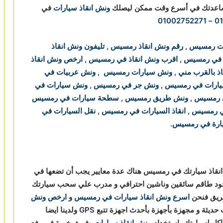
مساعدتك في أسرع وقت ممكن ليصلك
ونش انقاذ سيارات
في
01002752271
–
0
ات رمسيس
,
رقم ونش انقاذ رمسيس
,
تليفون ونش انقاذ
ذ في رمسيس
,
اقرب ونش انقاذ في رمسيس
,
ارخص ونش انقاذ
ذ بالقرب مني
,
ونش سيارات رمسيس
,
ونش عربيات في
يارات في رمسيس
,
ونش جر في رمسيس
,
ونش سيارات في
ي رمسيس
,
ونش طريق رمسيس
,
سطحة سيارات في رمسيس
ي رمسيس
,
انقاذ السيارات في رمسيس
,
نقل السيارات في
ارة في رمسيس
.
 انقاذ سيارتك في رمسيس هناك عدة معايير يجب أن تضعها في
ود طاقم سائقين وناشين احترافي و مدرب علي سحب سيارتك
طريق فنحن
اسرع ونش انقاذ سيارات في رمسيس
و
ارخص ونش
و سيارات حديثة و مجهزة بأجهزة بأحدث اجهزة تتبع GPS ولدينا ايضا
اكل لسيارتك باستخدام
ونش انقاذ سيارات
وفريق خبرة في رفع